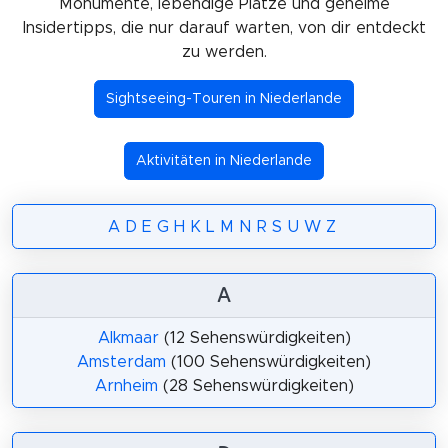
Monumente, lebendige Plätze und geheime
Insidertipps, die nur darauf warten, von dir entdeckt
zu werden.
Sightseeing-Touren in Niederlande
Aktivitäten in Niederlande
A
D
E
G
H
K
L
M
N
R
S
U
W
Z
A
Alkmaar
(12 Sehenswürdigkeiten)
Amsterdam
(100 Sehenswürdigkeiten)
Arnheim
(28 Sehenswürdigkeiten)