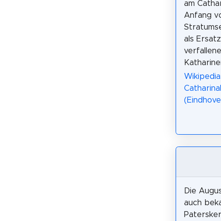
am Cathar
Anfang v
Stratums
als Ersatz
verfallene
Katharine
Wikipedia:
Catharina
(Eindhove
Die Augus
auch beka
Paterskerk