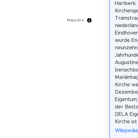
Hartkerk, 
Kircheng
Tramstraa
MapLibre
niederlän
Eindhoven
wurde En
neunzehn
Jahrhunde
Augustin
benachba
Mariënhag
Kirche wa
Dezember
Eigentum;
der Best
DELA Eig
Kirche ist
Wikipedia