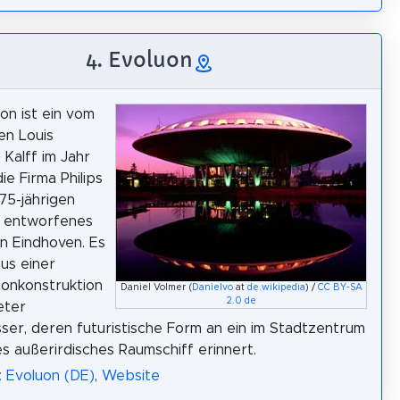
4. Evoluon
on ist ein vom
en Louis
 Kalff im Jahr
ie Firma Philips
75-jährigen
 entworfenes
n Eindhoven. Es
us einer
onkonstruktion
Daniel Volmer (
Danielvo
at
de.wikipedia
) /
CC BY-SA
2.0 de
eter
er, deren futuristische Form an ein im Stadtzentrum
s außerirdisches Raumschiff erinnert.
: Evoluon (DE)
,
Website