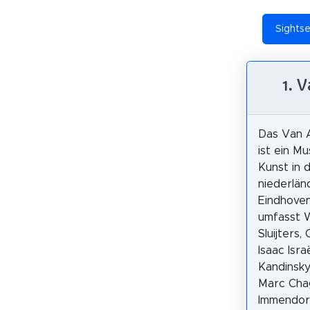
Sights
1.
Das Van
ist ein 
Kunst in 
niederlän
Eindhove
umfasst 
Sluijters, 
Isaac Isra
Kandinsky
Marc Chag
Immendor