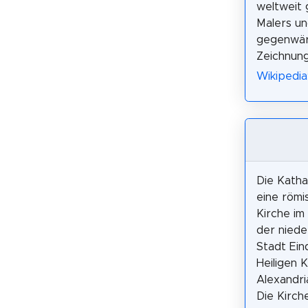
weltweit
Malers un
gegenwärt
Zeichnung
Wikipedi
Die Katha
eine römi
Kirche im
der niede
Stadt Ein
Heiligen 
Alexandri
Die Kirch