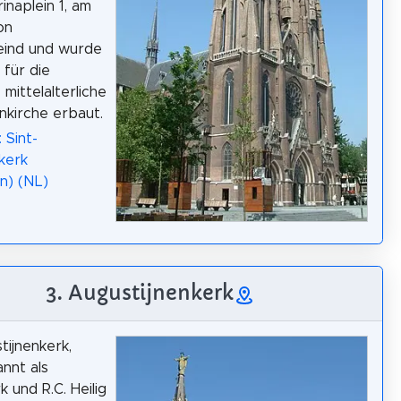
inaplein 1, am
on
eind und wurde
 für die
 mittelalterliche
nkirche erbaut.
 Sint-
kerk
n) (NL)
3. Augustijnenkerk
tijnenkerk,
nnt als
 und R.C. Heilig