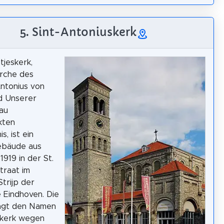
5. Sint-Antoniuskerk
tjeskerk,
Kirche des
Antonius von
d Unserer
au
kten
, ist ein
ebäude aus
1919 in der St.
traat im
Strijp der
 Eindhoven. Die
rägt den Namen
skerk wegen