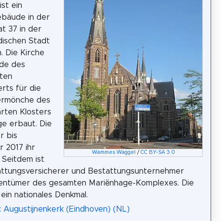
ist ein
ebäude in der
t 37 in der
dischen Stadt
. Die Kirche
de des
ten
rts für die
ermönche des
rten Klosters
e erbaut. Die
r bis
 2017 ihr
Wammes Waggel
/
CC BY-SA 3.0
 Seitdem ist
attungsversicherer und Bestattungsunternehmer
entümer des gesamten Mariënhage-Komplexes. Die
 ein nationales Denkmal.
: Augustijnenkerk (Eindhoven) (NL)