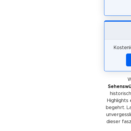
Kostenl
W
Sehenswür
historis
Highlights
begehrt. La
unvergessli
dieser fas