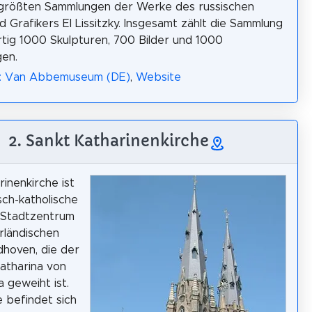
 größten Sammlungen der Werke des russischen
d Grafikers El Lissitzky. Insgesamt zählt die Sammlung
ig 1000 Skulpturen, 700 Bilder und 1000
en.
a: Van Abbemuseum (DE)
,
Website
2. Sankt Katharinenkirche
rinenkirche ist
sch-katholische
 Stadtzentrum
rländischen
dhoven, die der
Katharina von
a geweiht ist.
e befindet sich