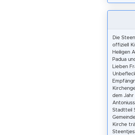
Die Steen
offiziell 
Heiligen 
Padua un
Lieben Fr
Unbeflec
Empfängnis
Kircheng
dem Jahr 
Antoniuss
Stadtteil 
Gemeinde
Kirche t
Steentje