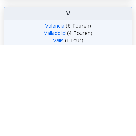
V
Valencia
(6 Touren)
Valladolid
(4 Touren)
Valls
(1 Tour)
Vigo
(1 Tour)
Vilafranca del Penedès
(1 Tour)
Vitoria-Gasteiz
(3 Touren)
X
Xàtiva
(1 Tour)
Z
Zamora
(3 Touren)