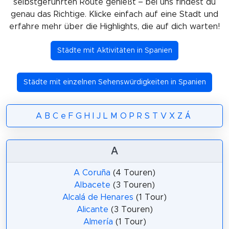
selbstgeführten Route genießt – bei uns findest du
genau das Richtige. Klicke einfach auf eine Stadt und
erfahre mehr über die Highlights, die auf dich warten!
Städte mit Aktivitäten in Spanien
Städte mit einzelnen Sehenswürdigkeiten in Spanien
A
B
C
e
F
G
H
I
J
L
M
O
P
R
S
T
V
X
Z
Á
A
A Coruña
(4 Touren)
Albacete
(3 Touren)
Alcalá de Henares
(1 Tour)
Alicante
(3 Touren)
Almería
(1 Tour)