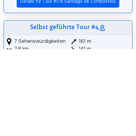
Details für Tour #3 in Santiago de Compostela
Selbst geführte Tour #4
7 Sehenswürdigkeiten
161 m
2,8 km
141 m
Parque da Alameda
Parque das Galeras
Monumento a San Francisco
Convento de San Francisco
Igrexa de San Roque
Centro Galego de Arte Contemporánea
Parque de San Domingos de Bonaval
Details für Tour #4 in Santiago de Compostela