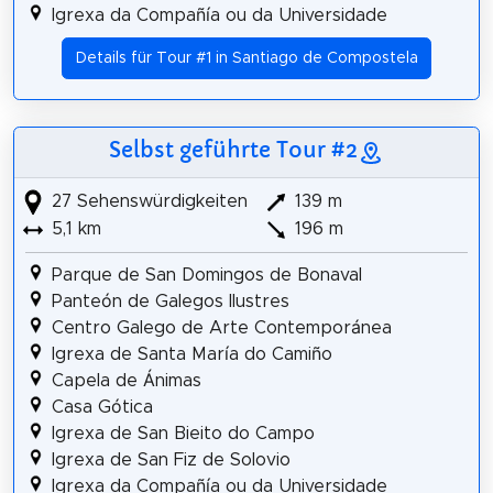
Igrexa da Compañía ou da Universidade
Details für Tour #1 in Santiago de Compostela
Selbst geführte Tour #2
27 Sehenswürdigkeiten
139 m
5,1 km
196 m
Parque de San Domingos de Bonaval
Panteón de Galegos Ilustres
Centro Galego de Arte Contemporánea
Igrexa de Santa María do Camiño
Capela de Ánimas
Casa Gótica
Igrexa de San Bieito do Campo
Igrexa de San Fiz de Solovio
Igrexa da Compañía ou da Universidade