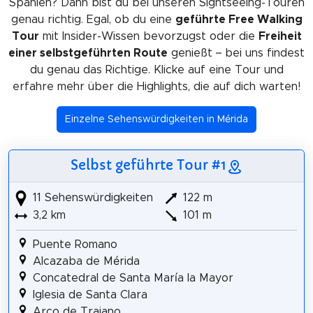
Spanien? Dann bist du bei unseren Sightseeing-Touren
genau richtig. Egal, ob du eine
geführte Free Walking
Tour
mit Insider-Wissen bevorzugst oder die
Freiheit
einer selbstgeführten Route
genießt – bei uns findest
du genau das Richtige. Klicke auf eine Tour und
erfahre mehr über die Highlights, die auf dich warten!
Einzelne Sehenswürdigkeiten in Mérida
Selbst geführte Tour #1
11 Sehenswürdigkeiten
122 m
3,2 km
101 m
Puente Romano
Alcazaba de Mérida
Concatedral de Santa María la Mayor
Iglesia de Santa Clara
Arco de Trajano