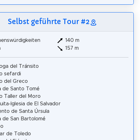
Selbst geführte Tour #2
henswürdigkeiten
140 m
m
157 m
oga del Tránsito
 sefardi
o del Greco
ia de Santo Tomé
 Taller del Moro
ita-Iglesia de El Salvador
nto de Santa Úrsula
ia de San Bartolomé
do
ar de Toledo