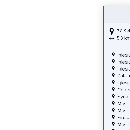
27 Se
5,3 k
Igles
Igles
Igles
Palac
Igles
Conve
Synag
Muse
Museo
Sinag
Museo