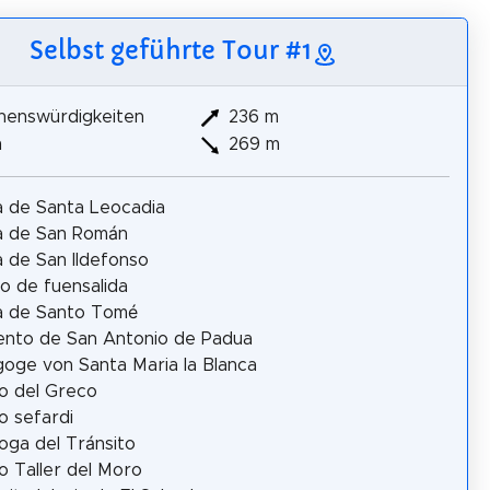
Selbst geführte Tour #1
henswürdigkeiten
236 m
m
269 m
ia de Santa Leocadia
ia de San Román
ia de San Ildefonso
io de fuensalida
ia de Santo Tomé
nto de San Antonio de Padua
oge von Santa Maria la Blanca
o del Greco
 sefardi
oga del Tránsito
 Taller del Moro