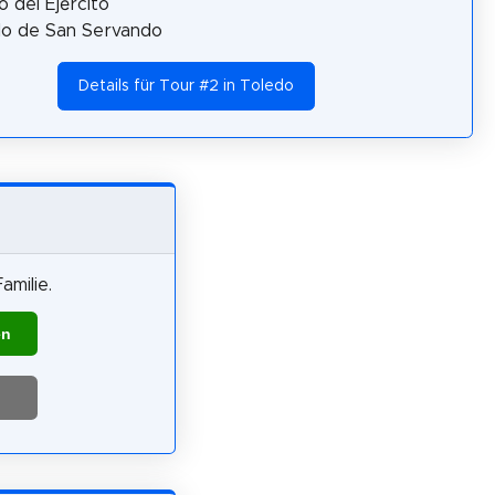
 del Ejército
llo de San Servando
Details für Tour #2 in Toledo
amilie.
en