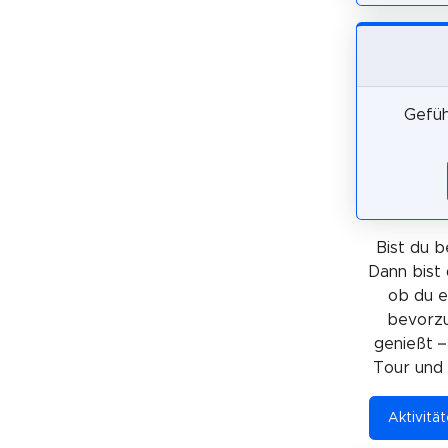
Gefüh
Bist du b
Dann bist 
ob du 
bevorzu
genießt –
Tour und 
Aktivitä