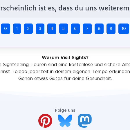
scheinlich ist es, dass du uns weiterem
0
1
2
3
4
5
6
7
8
9
10
Warum Visit Sights?
 Sightseeing-Touren sind eine kostenlose und sichere Alt
annst Toledo jederzeit in deinem eigenen Tempo erkunden
Gehen etwas Gutes für deine Gesundheit.
Folge uns