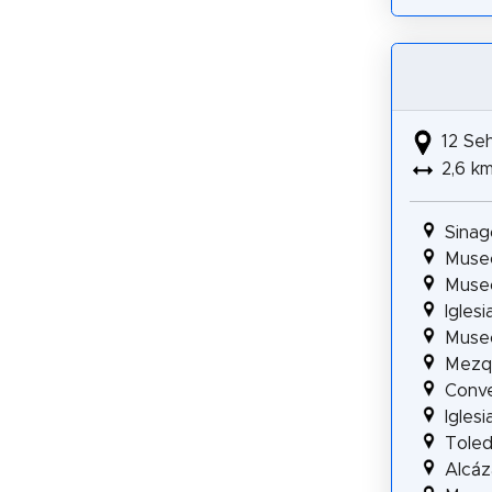
12 Se
2,6 k
Sinag
Museo
Muse
Igles
Museo
Mezqu
Conve
Igles
Tole
Alcáz