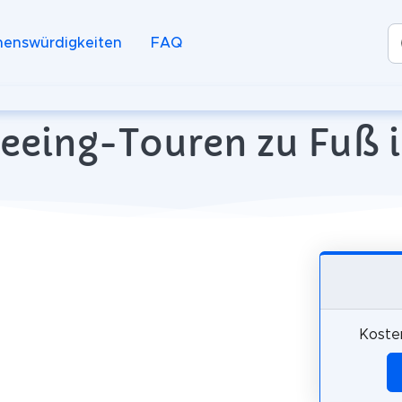
henswürdigkeiten
FAQ
seeing-Touren zu Fuß i
Koste