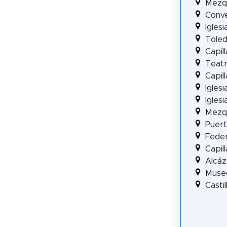
Mezqu
Conve
Igles
Tole
Capil
Teatr
Capil
Igles
Igles
Mezqu
Puert
Feder
Capil
Alcáz
Museo
Casti