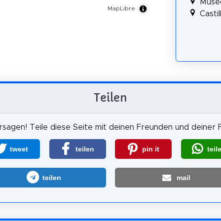
Museo
MapLibre
Casti
Teilen
sagen! Teile diese Seite mit deinen Freunden und deiner F
tweet
teilen
pin it
teil
teilen
mail