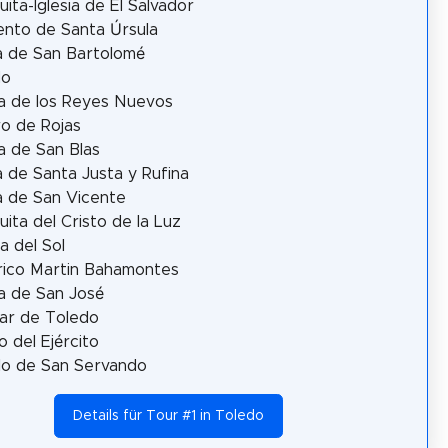
ita-Iglesia de El Salvador
nto de Santa Úrsula
ia de San Bartolomé
do
la de los Reyes Nuevos
o de Rojas
la de San Blas
ia de Santa Justa y Rufina
ia de San Vicente
ita del Cristo de la Luz
a del Sol
ico Martin Bahamontes
la de San José
ar de Toledo
 del Ejército
llo de San Servando
Details für Tour #1 in Toledo