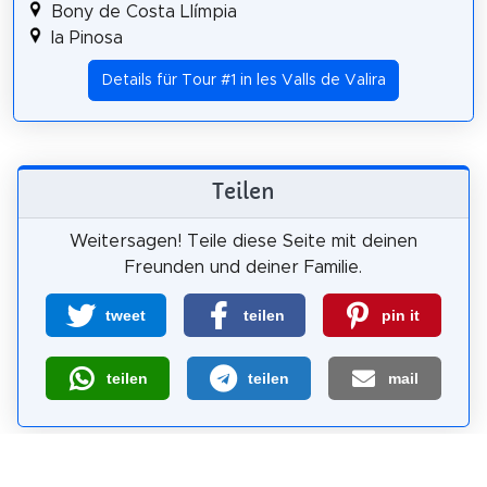
Bony de Costa Llímpia
la Pinosa
Details für Tour #1 in les Valls de Valira
Teilen
Weitersagen! Teile diese Seite mit deinen
Freunden und deiner Familie.
tweet
teilen
pin it
teilen
teilen
mail