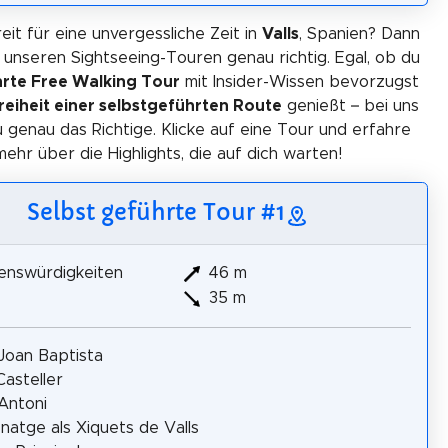
eit für eine unvergessliche Zeit in
Valls
, Spanien? Dann
i unseren Sightseeing-Touren genau richtig. Egal, ob du
rte Free Walking Tour
mit Insider-Wissen bevorzugst
reiheit einer selbstgeführten Route
genießt – bei uns
u genau das Richtige. Klicke auf eine Tour und erfahre
mehr über die Highlights, die auf dich warten!
Selbst geführte Tour #1
enswürdigkeiten
46 m
35 m
Joan Baptista
asteller
Antoni
atge als Xiquets de Valls