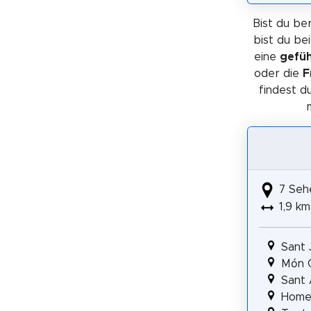
Bist du ber
bist du be
eine
gefüh
oder die
F
findest d
7 Seh
1,9 km
Sant 
Món C
Sant 
Homen