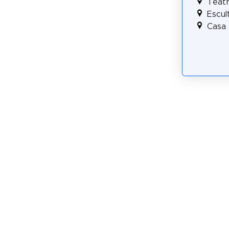
Teatr
Escul
Casa 