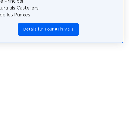
e Principal
tura als Castellers
de les Punxes
Details für Tour #1 in Valls