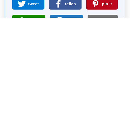
tweet
teilen
pin it
teilen
teilen
mail
Wie wahrscheinlich ist es, dass du uns
weiterempfiehlst?
0
1
2
3
4
5
6
7
8
9
10
Warum Visit Sights?
Selbst-geführte Sightseeing-Touren sind eine
kostenlose und sichere Alternative zu Bus-Touren.