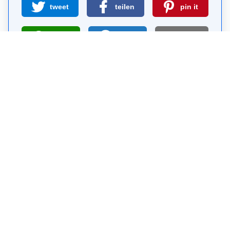
tweet
teilen
pin it
teilen
teilen
mail
Wie wahrscheinlich ist es, dass du uns
weiterempfiehlst?
0
1
2
3
4
5
6
7
8
9
10
Warum Visit Sights?
Selbst-geführte Sightseeing-Touren sind eine
kostenlose und sichere Alternative zu Bus-Touren.