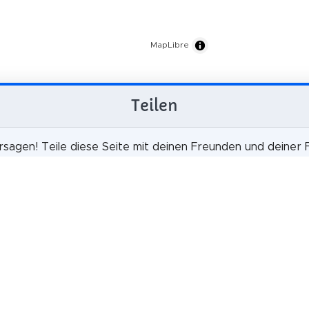
MapLibre
Teilen
sagen! Teile diese Seite mit deinen Freunden und deiner F
tweet
teilen
pin it
teil
teilen
mail
scheinlich ist es, dass du uns weiterem