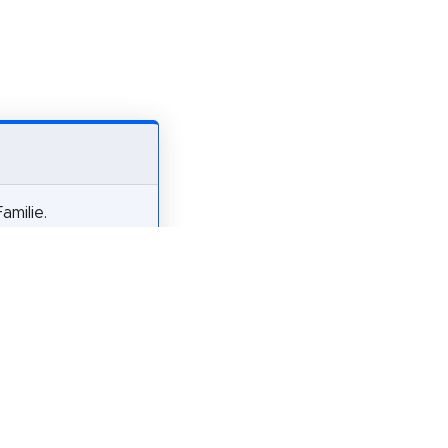
amilie.
en
pfiehlst?