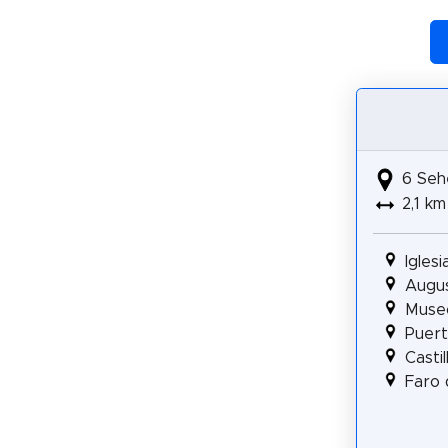
6 Seh
2,1 km
Igles
Augus
Muse
Puert
Casti
Faro 