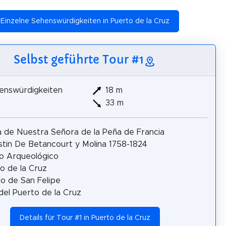
Einzelne Sehenswürdigkeiten in Puerto de la Cruz
Selbst geführte Tour #1
enswürdigkeiten
18 m
33 m
ia de Nuestra Señora de la Peña de Francia
tin De Betancourt y Molina 1758-1824
o Arqueológico
o de la Cruz
llo de San Felipe
del Puerto de la Cruz
Details für Tour #1 in Puerto de la Cruz