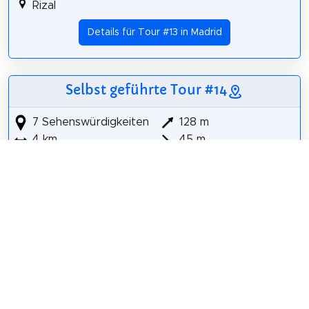
Rizal
Details für Tour #13 in Madrid
Selbst geführte Tour #14
7 Sehenswürdigkeiten
128 m
4 km
45 m
Obelisco de la Arganzuela
Madrid Río
Plaza de Peñuelas
Circo Price
Sala Mirador
Museo Nacional Centro de Arte Reina Sofía
Real Observatorio de Madrid
Details für Tour #14 in Madrid