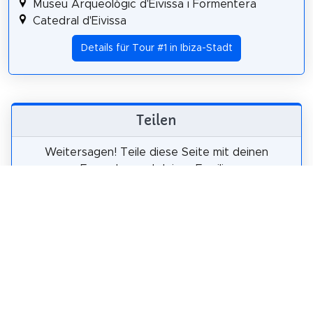
Museu Arqueològic d'Eivissa i Formentera
Catedral d'Eivissa
Details für Tour #1 in Ibiza-Stadt
Teilen
Weitersagen! Teile diese Seite mit deinen
Freunden und deiner Familie.
tweet
teilen
pin it
teilen
teilen
mail
Wie wahrscheinlich ist es, dass du uns