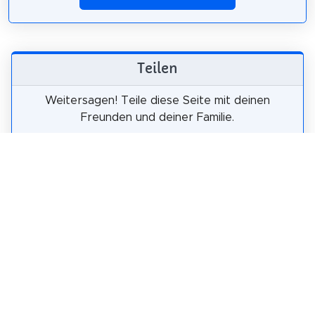
Teilen
Weitersagen! Teile diese Seite mit deinen
Freunden und deiner Familie.
tweet
teilen
pin it
teilen
teilen
mail
Wie wahrscheinlich ist es, dass du uns
weiterempfiehlst?