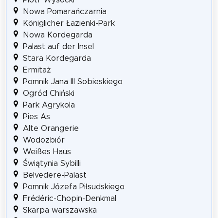
Nowa Pomarańczarnia
Königlicher Łazienki-Park
Nowa Kordegarda
Palast auf der Insel
Stara Kordegarda
Ermitaż
Pomnik Jana III Sobieskiego
Ogród Chiński
Park Agrykola
Pies As
Alte Orangerie
Wodozbiór
Weißes Haus
Świątynia Sybilli
Belvedere-Palast
Pomnik Józefa Piłsudskiego
Frédéric-Chopin-Denkmal
Skarpa warszawska