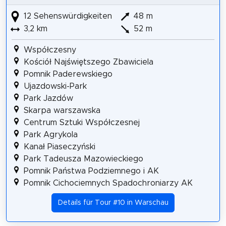
12 Sehenswürdigkeiten
48 m
3,2 km
52 m
Współczesny
Kościół Najświętszego Zbawiciela
Pomnik Paderewskiego
Ujazdowski-Park
Park Jazdów
Skarpa warszawska
Centrum Sztuki Współczesnej
Park Agrykola
Kanał Piaseczyński
Park Tadeusza Mazowieckiego
Pomnik Państwa Podziemnego i AK
Pomnik Cichociemnych Spadochroniarzy AK
Details für Tour #10 in Warschau