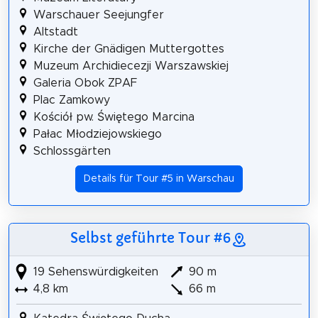
Warschauer Seejungfer
Altstadt
Kirche der Gnädigen Muttergottes
Muzeum Archidiecezji Warszawskiej
Galeria Obok ZPAF
Plac Zamkowy
Kościół pw. Świętego Marcina
Pałac Młodziejowskiego
Schlossgärten
Details für Tour #5 in Warschau
Selbst geführte Tour #6
19 Sehenswürdigkeiten
90 m
4,8 km
66 m