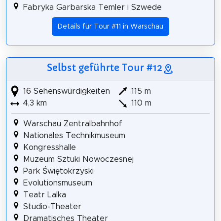
Fabryka Garbarska Temler i Szwede
Details für Tour #11 in Warschau
Selbst geführte Tour #12
16 Sehenswürdigkeiten
115 m
4,3 km
110 m
Warschau Zentralbahnhof
Nationales Technikmuseum
Kongresshalle
Muzeum Sztuki Nowoczesnej
Park Świętokrzyski
Evolutionsmuseum
Teatr Lalka
Studio-Theater
Dramatisches Theater