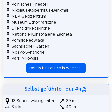
Polnisches Theater
Nikolaus-Kopernikus-Denkmal
NBP Geldzentrum
Muzeum Etnograficzne
Dreifaltigkeitskirche
Nationale Kunstgalerie Zachęta
Pomnik Peowiaka
Sächsischer Garten
Nożyk-Synagoge
Park Mirowski
Details für Tour #8 in Warschau
Selbst geführte Tour #9
13 Sehenswürdigkeiten
39 m
3,4 km
40 m