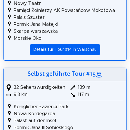
Nowy Teatr
Pamięci Żołnierzy AK Powstańców Mokotowa
Palais Szuster
Pomnik Jana Matejki
Skarpa warszawska
Morskie Oko
Details für Tour #14 in Warschau
Selbst geführte Tour #15
32 Sehenswürdigkeiten
139 m
9,3 km
117 m
Königlicher Łazienki-Park
Nowa Kordegarda
Palast auf der Insel
Pomnik Jana III Sobieskiego