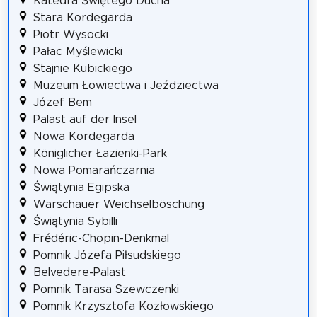
Katedra Świętego Ducha
Stara Kordegarda
Piotr Wysocki
Pałac Myślewicki
Stajnie Kubickiego
Muzeum Łowiectwa i Jeździectwa
Józef Bem
Palast auf der Insel
Nowa Kordegarda
Königlicher Łazienki-Park
Nowa Pomarańczarnia
Świątynia Egipska
Warschauer Weichselböschung
Świątynia Sybilli
Frédéric-Chopin-Denkmal
Pomnik Józefa Piłsudskiego
Belvedere-Palast
Pomnik Tarasa Szewczenki
Pomnik Krzysztofa Kozłowskiego