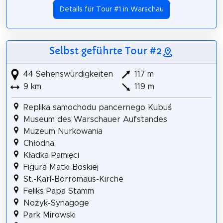
Details für Tour #1 in Warschau
Selbst geführte Tour #2
44 Sehenswürdigkeiten
117 m
9 km
119 m
Replika samochodu pancernego Kubuś
Museum des Warschauer Aufstandes
Muzeum Nurkowania
Chłodna
Kładka Pamięci
Figura Matki Boskiej
St.-Karl-Borromäus-Kirche
Feliks Papa Stamm
Nożyk-Synagoge
Park Mirowski