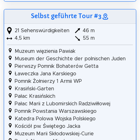
Selbst geführte Tour #3
21 Sehenswürdigkeiten
46 m
4,5 km
55 m
Muzeum więzienia Pawiak
Museum der Geschichte der polnischen Juden
Pierwszy Pomnik Bohaterów Getta
Ławeczka Jana Karskiego
Pomnik Żołnierzy 1 Armii WP
Krasiński-Garten
Pałac Krasińskich
Pałac Marii z Lubomirskich Radziwiłłowej
Pomnik Powstania Warszawskiego
Katedra Polowa Wojska Polskiego
Kościół pw. Świętego Jacka
Muzeum Marii Skłodowskiej-Curie