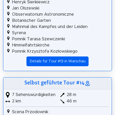
Henryk Sienkiewicz
Jan Olszewski
Obserwatorium Astronomiczne
Botanischer Garten
Mahnmal des Kampfes und der Leiden
Syrena
Pomnik Tarasa Szewczenki
Himmelfahrtskirche
Pomnik Krzysztofa Kozłowskiego
Details für Tour #13 in Warschau
Selbst geführte Tour #14
7 Sehenswürdigkeiten
28 m
2 km
46 m
Scena Przodownik