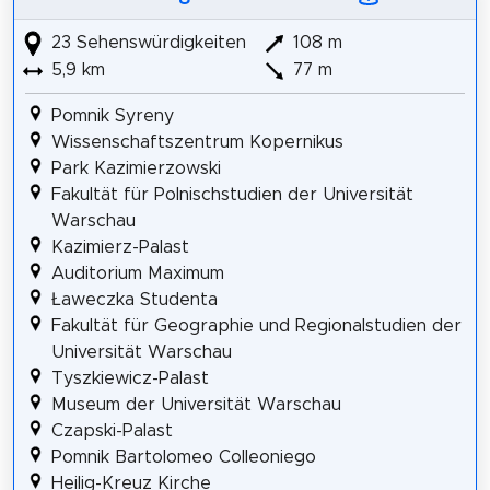
23 Sehenswürdigkeiten
108 m
5,9 km
77 m
Pomnik Syreny
Wissenschaftszentrum Kopernikus
Park Kazimierzowski
Fakultät für Polnischstudien der Universität
Warschau
Kazimierz-Palast
Auditorium Maximum
Ławeczka Studenta
Fakultät für Geographie und Regionalstudien der
Universität Warschau
Tyszkiewicz-Palast
Museum der Universität Warschau
Czapski-Palast
Pomnik Bartolomeo Colleoniego
Heilig-Kreuz Kirche