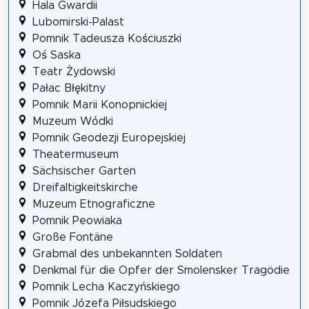
Hala Gwardii
Lubomirski-Palast
Pomnik Tadeusza Kościuszki
Oś Saska
Teatr Żydowski
Pałac Błękitny
Pomnik Marii Konopnickiej
Muzeum Wódki
Pomnik Geodezji Europejskiej
Theatermuseum
Sächsischer Garten
Dreifaltigkeitskirche
Muzeum Etnograficzne
Pomnik Peowiaka
Große Fontäne
Grabmal des unbekannten Soldaten
Denkmal für die Opfer der Smolensker Tragödie
Pomnik Lecha Kaczyńskiego
Pomnik Józefa Piłsudskiego