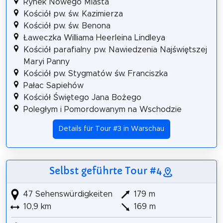
Rynek Nowego Miasta
Kościół pw. św. Kazimierza
Kościół pw. św. Benona
Ławeczka Williama Heerleina Lindleya
Kościół parafialny pw. Nawiedzenia Najświętszej
Maryi Panny
Kościół pw. Stygmatów św. Franciszka
Pałac Sapiehów
Kościół Świętego Jana Bożego
Poległym i Pomordowanym na Wschodzie
Details für Tour #3 in Warschau
Selbst geführte Tour #4
47 Sehenswürdigkeiten
179 m
10,9 km
169 m