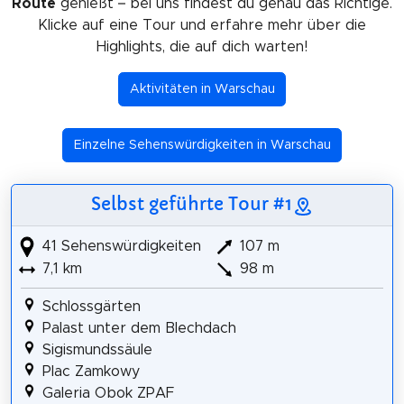
Route
genießt – bei uns findest du genau das Richtige.
Klicke auf eine Tour und erfahre mehr über die
Highlights, die auf dich warten!
Aktivitäten in Warschau
Einzelne Sehenswürdigkeiten in Warschau
Selbst geführte Tour #1
41 Sehenswürdigkeiten
107 m
7,1 km
98 m
Schlossgärten
Palast unter dem Blechdach
Sigismundssäule
Plac Zamkowy
Galeria Obok ZPAF