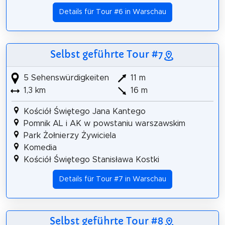
Details für Tour #6 in Warschau
Selbst geführte Tour #7
5 Sehenswürdigkeiten
11 m
1,3 km
16 m
Kościół Świętego Jana Kantego
Pomnik AL i AK w powstaniu warszawskim
Park Żołnierzy Żywiciela
Komedia
Kościół Świętego Stanisława Kostki
Details für Tour #7 in Warschau
Selbst geführte Tour #8