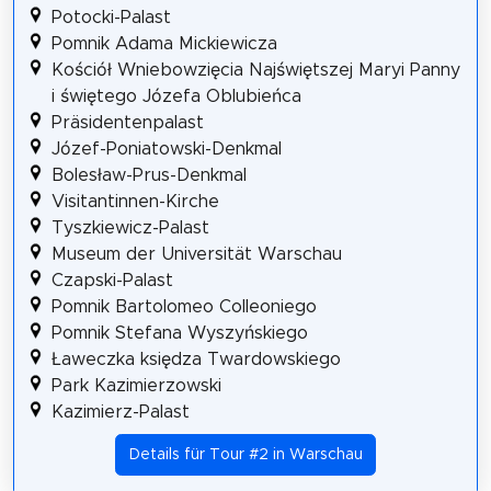
Potocki-Palast
Pomnik Adama Mickiewicza
Kościół Wniebowzięcia Najświętszej Maryi Panny
i świętego Józefa Oblubieńca
Präsidentenpalast
Józef-Poniatowski-Denkmal
Bolesław-Prus-Denkmal
Visitantinnen-Kirche
Tyszkiewicz-Palast
Museum der Universität Warschau
Czapski-Palast
Pomnik Bartolomeo Colleoniego
Pomnik Stefana Wyszyńskiego
Ławeczka księdza Twardowskiego
Park Kazimierzowski
Kazimierz-Palast
Details für Tour #2 in Warschau