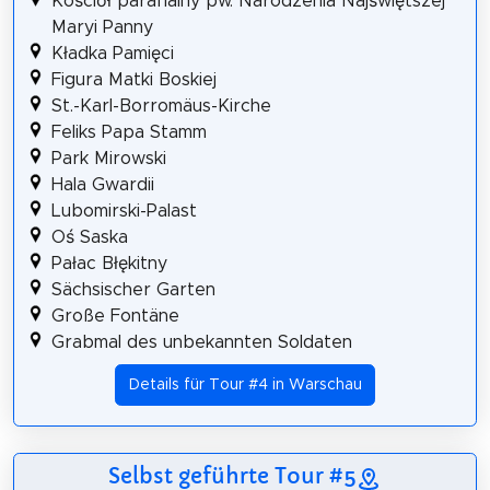
Kościół parafialny pw. Narodzenia Najświętszej
Maryi Panny
Kładka Pamięci
Figura Matki Boskiej
St.-Karl-Borromäus-Kirche
Feliks Papa Stamm
Park Mirowski
Hala Gwardii
Lubomirski-Palast
Oś Saska
Pałac Błękitny
Sächsischer Garten
Große Fontäne
Grabmal des unbekannten Soldaten
Details für Tour #4 in Warschau
Selbst geführte Tour #5