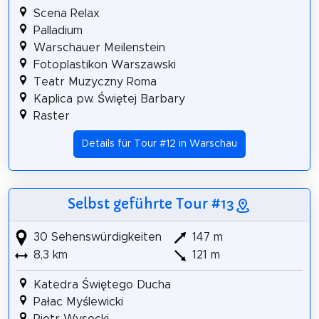
Scena Relax
Palladium
Warschauer Meilenstein
Fotoplastikon Warszawski
Teatr Muzyczny Roma
Kaplica pw. Świętej Barbary
Raster
Details für Tour #12 in Warschau
Selbst geführte Tour #13
30 Sehenswürdigkeiten
147 m
8,3 km
121 m
Katedra Świętego Ducha
Pałac Myślewicki
Piotr Wysocki