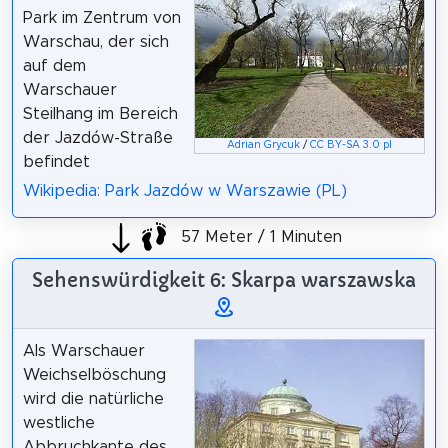
Park im Zentrum von
Warschau, der sich
auf dem
Warschauer
Steilhang im Bereich
der Jazdów-Straße
Adrian Grycuk
/
CC BY-SA 3.0 pl
befindet
Wikipedia: Park Jazdów w Warszawie (PL)
57 Meter / 1 Minuten
Sehenswürdigkeit 6: Skarpa warszawska
Als Warschauer
Weichselböschung
wird die natürliche
westliche
Abbruchkante des