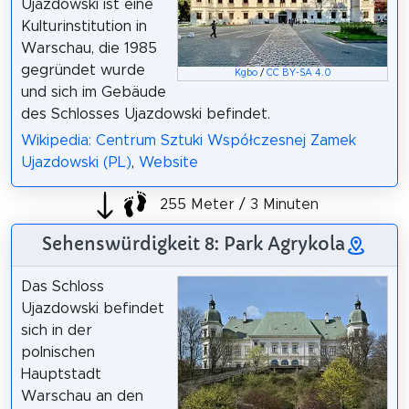
Ujazdowski ist eine
Kulturinstitution in
Warschau, die 1985
gegründet wurde
Kgbo
/
CC BY-SA 4.0
und sich im Gebäude
des Schlosses Ujazdowski befindet.
Wikipedia: Centrum Sztuki Współczesnej Zamek
Ujazdowski (PL)
,
Website
255 Meter / 3 Minuten
Sehenswürdigkeit 8: Park Agrykola
Das Schloss
Ujazdowski befindet
sich in der
polnischen
Hauptstadt
Warschau an den