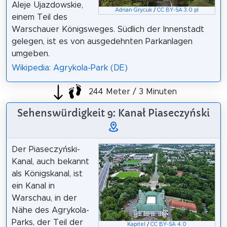
Aleje Ujazdowskie,
Adrian Grycuk
/
CC BY-SA 3.0 pl
einem Teil des
Warschauer Königsweges. Südlich der Innenstadt
gelegen, ist es von ausgedehnten Parkanlagen
umgeben.
Wikipedia: Agrykola-Park (DE)
244 Meter / 3 Minuten
Sehenswürdigkeit 9: Kanał Piaseczyński
Der Piaseczyński-
Kanal, auch bekannt
als Königskanal, ist
ein Kanal in
Warschau, in der
Nähe des Agrykola-
Parks, der Teil der
Kapitel
/
CC BY-SA 4.0