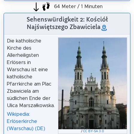
64 Meter / 1 Minuten
Sehenswürdigkeit 2: Kościół
Najświętszego Zbawiciela
Die katholische
Kirche des
Allerheiligsten
Erlösers in
Warschau ist eine
katholische
Pfarrkirche am Plac
Zbawiciela am
südlichen Ende der
Ulica Marszałkowska.
Wikipedia:
Erlöserkirche
(Warschau) (DE)
/
CC BY-SA 3.0