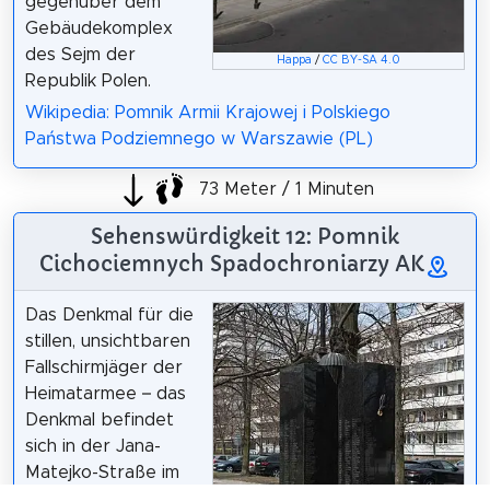
gegenüber dem
Gebäudekomplex
des Sejm der
Happa
/
CC BY-SA 4.0
Republik Polen.
Wikipedia: Pomnik Armii Krajowej i Polskiego
Państwa Podziemnego w Warszawie (PL)
73 Meter / 1 Minuten
Sehenswürdigkeit 12: Pomnik
Cichociemnych Spadochroniarzy AK
Das Denkmal für die
stillen, unsichtbaren
Fallschirmjäger der
Heimatarmee – das
Denkmal befindet
sich in der Jana-
Matejko-Straße im