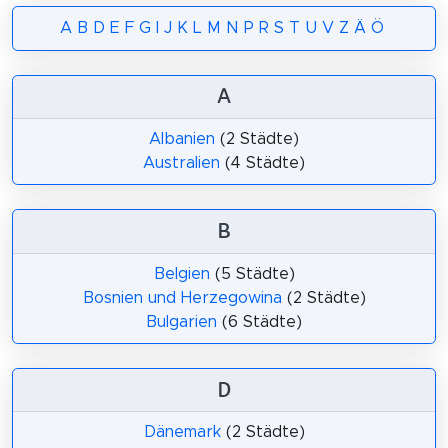
A
B
D
E
F
G
I
J
K
L
M
N
P
R
S
T
U
V
Z
Ä
Ö
A
Albanien
(2 Städte)
Australien
(4 Städte)
B
Belgien
(5 Städte)
Bosnien und Herzegowina
(2 Städte)
Bulgarien
(6 Städte)
D
Dänemark
(2 Städte)