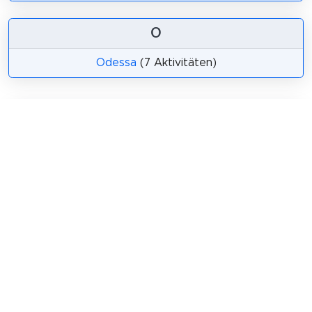
O
Odessa
(7 Aktivitäten)
Teilen
Weitersagen! Teile diese Seite mit deinen
Freunden und deiner Familie.
tweet
teilen
pin it
teilen
teilen
mail