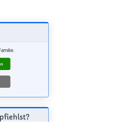
amilie.
en
pfiehlst?