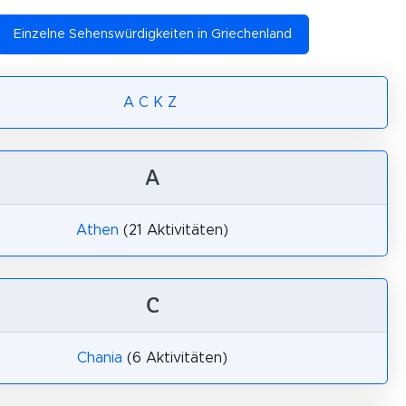
Einzelne Sehenswürdigkeiten in Griechenland
A
C
K
Z
A
Athen
(21 Aktivitäten)
C
Chania
(6 Aktivitäten)