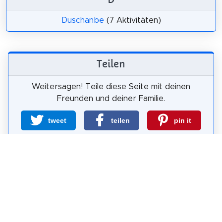
Duschanbe
(7 Aktivitäten)
Teilen
Weitersagen! Teile diese Seite mit deinen
Freunden und deiner Familie.
tweet
teilen
pin it
teilen
teilen
mail
Wie wahrscheinlich ist es, dass du uns
weiterempfiehlst?