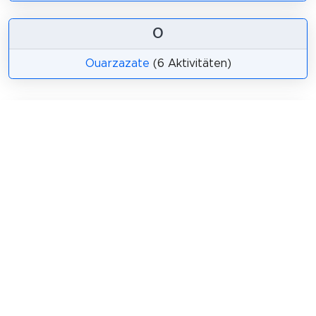
O
Ouarzazate
(6 Aktivitäten)
Teilen
Weitersagen! Teile diese Seite mit deinen
Freunden und deiner Familie.
tweet
teilen
pin it
teilen
teilen
mail