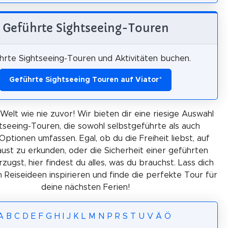
Geführte Sightseeing-Touren
hrte Sightseeing-Touren und Aktivitäten buchen.
Geführte Sightseeing Touren auf Viator
*
Welt wie nie zuvor! Wir bieten dir eine riesige Auswahl
tseeing-Touren, die sowohl selbstgeführte als auch
Optionen umfassen. Egal, ob du die Freiheit liebst, auf
ust zu erkunden, oder die Sicherheit einer geführten
ugst, hier findest du alles, was du brauchst. Lass dich
 Reiseideen inspirieren und finde die perfekte Tour für
deine nächsten Ferien!
A
B
C
D
E
F
G
H
I
J
K
L
M
N
P
R
S
T
U
V
Ä
Ö