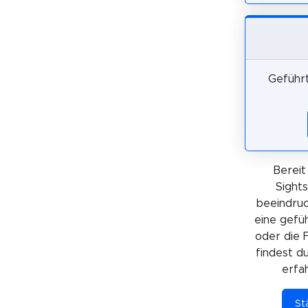
Geführt
Bereit
Sights
beeindruc
eine gefü
oder die 
findest du
erfa
St