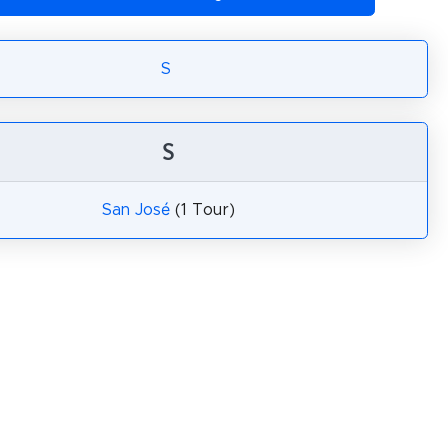
S
S
San José
(1 Tour)