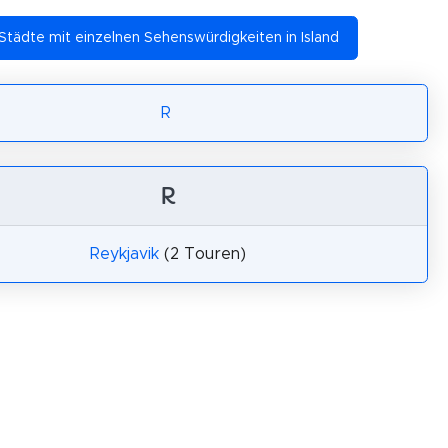
Städte mit einzelnen Sehenswürdigkeiten in Island
R
R
Reykjavik
(2 Touren)