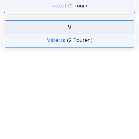
Rabat
(1 Tour)
V
Valletta
(2 Touren)
Teilen
Weitersagen! Teile diese Seite mit deinen
Freunden und deiner Familie.
tweet
teilen
pin it
teilen
teilen
mail