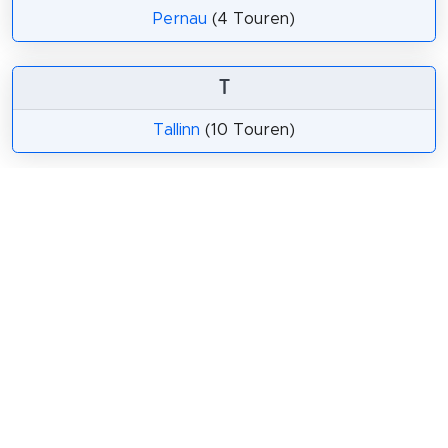
Pernau
(4 Touren)
T
Tallinn
(10 Touren)
Teilen
Weitersagen! Teile diese Seite mit deinen
Freunden und deiner Familie.
tweet
teilen
pin it
teilen
teilen
mail