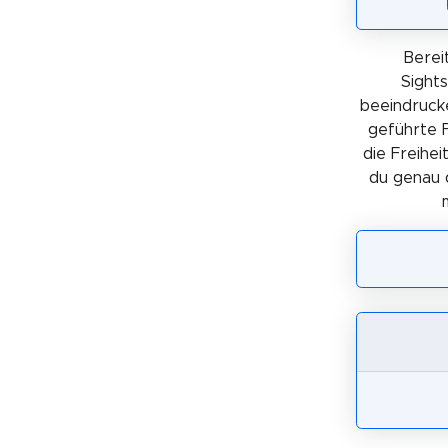
Berei
Sights
beeindrucke
geführte 
die Freihei
du genau d