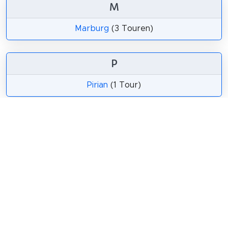
M
Marburg
(3 Touren)
P
Pirian
(1 Tour)
Teilen
Weitersagen! Teile diese Seite mit deinen
Freunden und deiner Familie.
tweet
teilen
pin it
teilen
teilen
mail