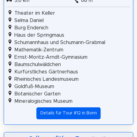
5,6 km
68 m
Theater im Keller
Selma Daniel
Burg Endenich
Haus der Springmaus
Schumannhaus und Schumann-Grabmal
Mathematik-Zentrum
Ernst-Moritz-Arndt-Gymnasium
Baumschul­wäldchen
Kurfürstliches Gärtnerhaus
Rheinisches Landesmuseum
Goldfuß-Museum
Botanischer Garten
Mineralogisches Museum
Details für Tour #12 in Bonn