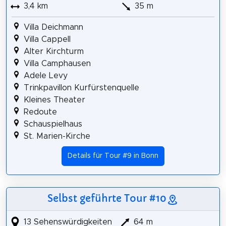
3,4 km
35 m
Villa Deichmann
Villa Cappell
Alter Kirchturm
Villa Camphausen
Adele Levy
Trinkpavillon Kurfürstenquelle
Kleines Theater
Redoute
Schauspielhaus
St. Marien-Kirche
Details für Tour #9 in Bonn
Selbst geführte Tour #10
13 Sehenswürdigkeiten
64 m