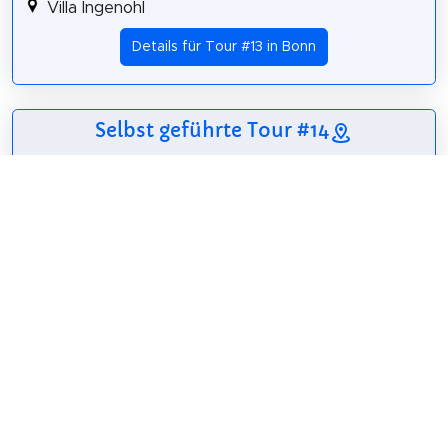
Villa Ingenohl
Details für Tour #13 in Bonn
Selbst geführte Tour #14
5 Sehenswürdigkeiten
36 m
2,4 km
37 m
Paul Ludwig Landsberg
Villa Böker
Japanischer Garten
Beethoven-Denkmal
Freizeitpark Rheinaue
Details für Tour #14 in Bonn