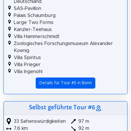
Deutschland
SAS-Pavillon
Palais Schaumburg
Large Two Forms
Kanzler-Teehaus
Villa Hammerschmidt
Zoologisches Forschungsmuseum Alexander
Koenig
Villa Spiritus
Villa Prieger
Villa Ingenohl
Details für Tour #5 in Bonn
Selbst geführte Tour #6
33 Sehenswürdigkeiten
97 m
7,6 km
92 m