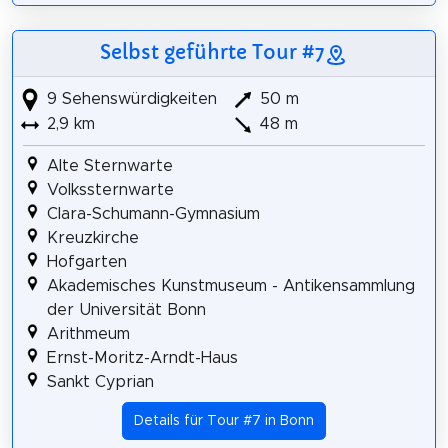
Selbst geführte Tour #7
9 Sehenswürdigkeiten
50 m
2,9 km
48 m
Alte Sternwarte
Volkssternwarte
Clara-Schumann-Gymnasium
Kreuzkirche
Hofgarten
Akademisches Kunstmuseum - Antikensammlung
der Universität Bonn
Arithmeum
Ernst-Moritz-Arndt-Haus
Sankt Cyprian
Details für Tour #7 in Bonn