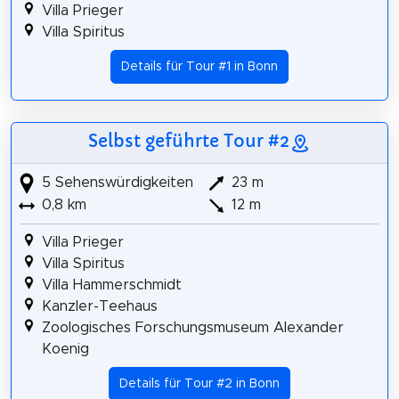
Villa Prieger
Villa Spiritus
Details für Tour #1 in Bonn
Selbst geführte Tour #2
5 Sehenswürdigkeiten
23 m
0,8 km
12 m
Villa Prieger
Villa Spiritus
Villa Hammerschmidt
Kanzler-Teehaus
Zoologisches Forschungsmuseum Alexander
Koenig
Details für Tour #2 in Bonn