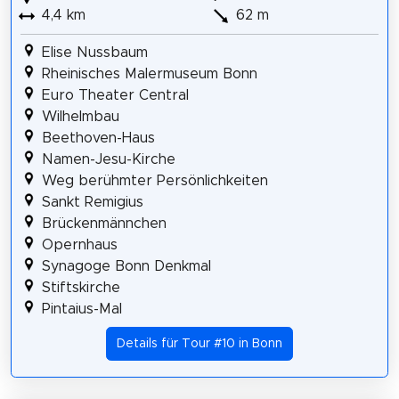
4,4 km
62 m
Elise Nussbaum
Rheinisches Malermuseum Bonn
Euro Theater Central
Wilhelmbau
Beethoven-Haus
Namen-Jesu-Kirche
Weg berühmter Persönlichkeiten
Sankt Remigius
Brückenmännchen
Opernhaus
Synagoge Bonn Denkmal
Stiftskirche
Pintaius-Mal
Details für Tour #10 in Bonn