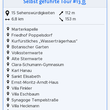
Selbst geführte Tour #13
15 Sehenswürdigkeiten
112 m
6,8 km
153 m
Marterkapelle
Friedhof Poppelsdorf
Kurfürstliches „Wasserträgerhaus“
Botanischer Garten
Volkssternwarte
Alte Sternwarte
Clara-Schumann-Gymnasium
Karl Hanau
Sankt Elisabeth
Ernst-Moritz-Arndt-Haus
Villa Finkler
Villa Eschbaum
Synagoge Tempelstraße
Villa Heckmann