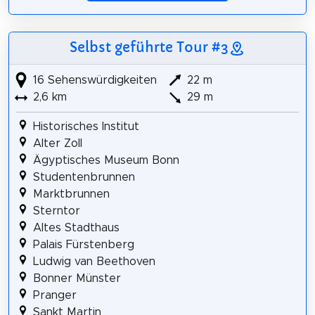
Selbst geführte Tour #3
16 Sehenswürdigkeiten
22 m
2,6 km
29 m
Historisches Institut
Alter Zoll
Ägyptisches Museum Bonn
Studentenbrunnen
Marktbrunnen
Sterntor
Altes Stadthaus
Palais Fürstenberg
Ludwig van Beethoven
Bonner Münster
Pranger
Sankt Martin