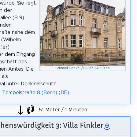
wurde. Sie liegt
n der
llee (B 9)
enden
raße nahe dem
 (Wilhelm-
Ufer)
r dem Eingang
nschaft des
Eckhard Henkel
/
CC BY-SA 3.0 de
gen Amtes. Die
 als
al unter Denkmalschutz.
: Tempelstraße 8 (Bonn) (DE)
51 Meter / 1 Minuten
henswürdigkeit 3: Villa Finkler