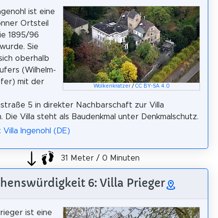
Ingenohl ist eine
onner Ortsteil
ie 1895/96
 wurde. Sie
sich oberhalb
ufers (Wilhelm-
Ufer) mit der
Wolkenkratzer
/
CC BY-SA 4.0
nstraße 5 in direkter Nachbarschaft zur Villa
 Die Villa steht als Baudenkmal unter Denkmalschutz.
 Villa Ingenohl (DE)
31 Meter / 0 Minuten
henswürdigkeit 6: Villa Prieger
Prieger ist eine