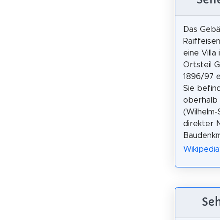
Das Geb
Raiffeisen
eine Villa
Ortsteil G
1896/97 e
Sie befin
oberhalb 
(Wilhelm-S
direkter N
Baudenkm
Wikipedia
Seh