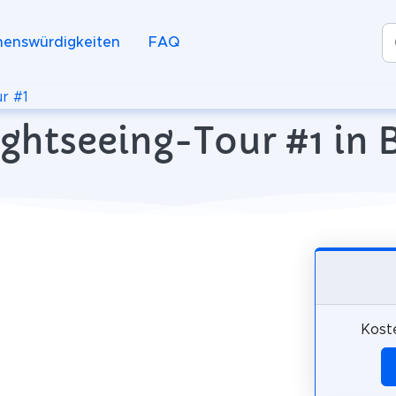
henswürdigkeiten
FAQ
r #1
ightseeing-Tour #1 in
Kost