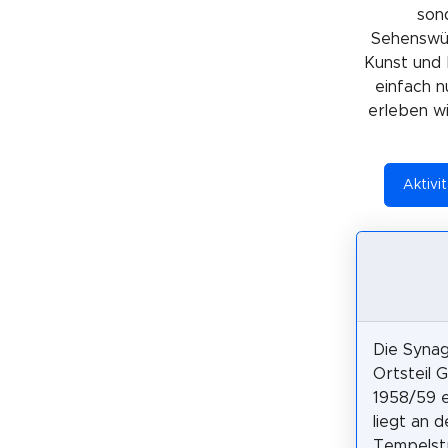
sond
Sehenswürd
Kunst und 
einfach n
erleben wil
Aktivi
Die Syna
Ortsteil 
1958/59 e
liegt an d
Tempelst