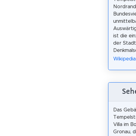
Nordrand
Bundesvie
unmittelb
Auswärtig
ist die e
der Stadt
Denkmals
Wikipedia
Seh
Das Geb
Tempelstr
Villa im B
Gronau, d