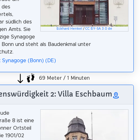
 des
rtels,
ar südlich des
en Amts. Sie
Eckhard Henkel
/
CC BY-SA 3.0 de
inzige Synagoge
 Bonn und steht als Baudenkmal unter
chutz.
: Synagoge (Bonn) (DE)
69 Meter / 1 Minuten
enswürdigkeit 2: Villa Eschbaum
äude
aße 8 ist eine
onner Ortsteil
ie 1901/02