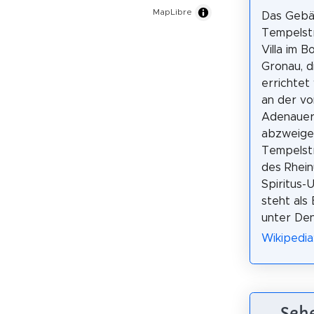
MapLibre
Das Geb
Tempelstr
Villa im B
Gronau, d
errichtet 
an der vo
Adenauera
abzweig
Tempelst
des Rhein
Spiritus-U
steht als
unter Den
Wikipedia
Sehe