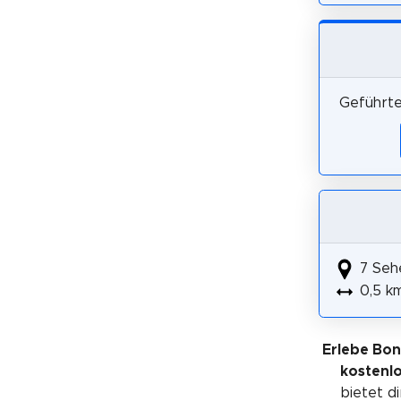
Geführte
7 Seh
0,5 k
Erlebe Bo
kostenl
bietet di