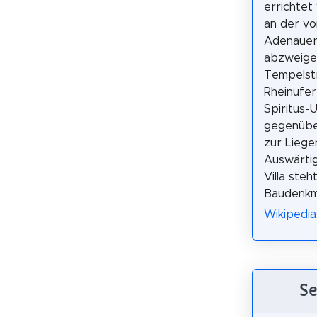
errichtet 
an der vo
Adenauera
abzweig
Tempelst
Rheinufer
Spiritus-
gegenübe
zur Liege
Auswärti
Villa steht
Baudenkm
Wikipedia
Se