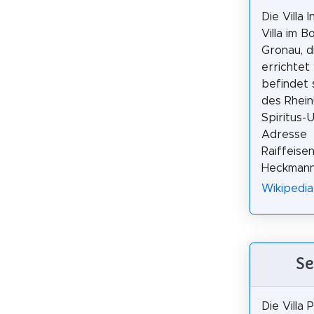
Die Villa 
Villa im B
Gronau, d
errichtet
befindet 
des Rhein
Spiritus-
Adresse
Raiffeise
Heckmann.
Wikipedia:
Se
Die Villa 