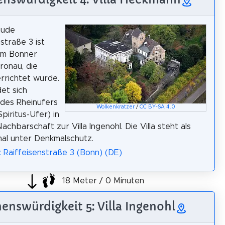
äude
straße 3 ist
 im Bonner
ronau, die
rrichtet wurde.
det sich
des Rheinufers
Wolkenkratzer
/
CC BY-SA 4.0
piritus-Ufer) in
achbarschaft zur Villa Ingenohl. Die Villa steht als
al unter Denkmalschutz.
: Raiffeisenstraße 3 (Bonn) (DE)
18 Meter / 0 Minuten
enswürdigkeit 5: Villa Ingenohl