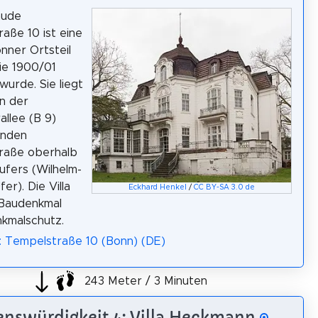
äude
aße 10 ist eine
onner Ortsteil
ie 1900/01
wurde. Sie liegt
n der
llee (B 9)
enden
raße oberhalb
ufers (Wilhelm-
fer). Die Villa
Eckhard Henkel
/
CC BY-SA 3.0 de
 Baudenkmal
kmalschutz.
: Tempelstraße 10 (Bonn) (DE)
243 Meter / 3 Minuten
nswürdigkeit 4: Villa Heckmann