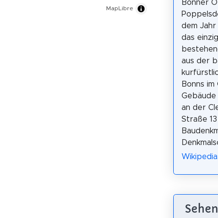
Bonner Or
MapLibre
Poppelsd
dem Jahr 
das einzi
bestehen
aus der 
kurfürstl
Bonns im 
Gebäude 
an der C
Straße 13
Baudenkm
Denkmals
Wikipedia
Sehen