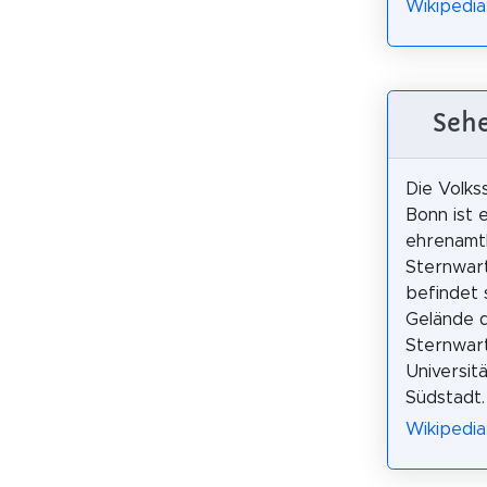
Wikipedia
Sehe
Die Volks
Bonn ist 
ehrenamtl
Sternwart
befindet 
Gelände d
Sternwar
Universit
Südstadt.
Wikipedia