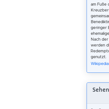
am Fuße 
Kreuzber
gemeinsa
Benedikti
geringer 
ehemalige
Nach der 
werden di
Redemptor
genutzt.
Wikipedia
Sehen