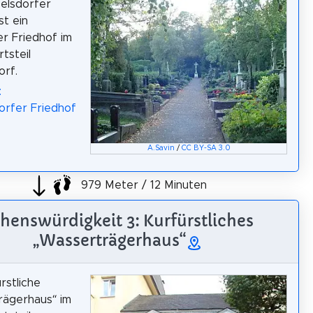
elsdorfer
st ein
er Friedhof im
tsteil
rf.
:
orfer Friedhof
A.Savin
/
CC BY-SA 3.0
979 Meter / 12 Minuten
henswürdigkeit 3: Kurfürstliches
„Wasserträgerhaus“
rstliche
rägerhaus“ im