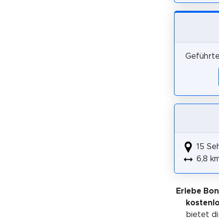
Geführte
15 Se
6,8 k
Erlebe Bo
kostenl
bietet di