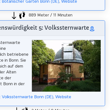
: Botanischer Garten Bonn (DE)
,
Website
889 Meter / 11 Minuten
nswürdigkeit 5: Volkssternwarte
sternwarte
eine
ich betriebene
e in Bonn. Sie
sich auf dem
er Alten
te der
ät Bonn in der
: Volkssternwarte Bonn (DE)
,
Website