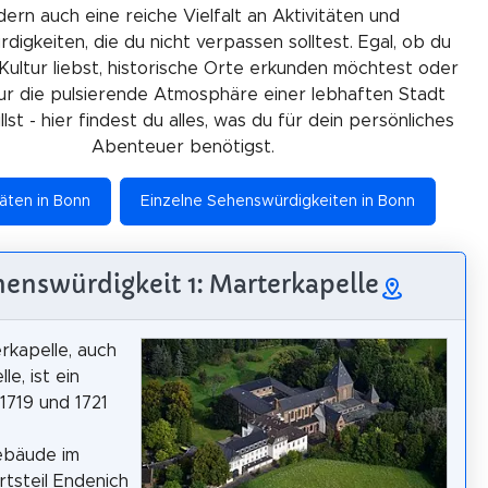
ern auch eine reiche Vielfalt an Aktivitäten und
igkeiten, die du nicht verpassen solltest. Egal, ob du
Kultur liebst, historische Orte erkunden möchtest oder
ur die pulsierende Atmosphäre einer lebhaften Stadt
lst - hier findest du alles, was du für dein persönliches
Abenteuer benötigst.
täten in Bonn
Einzelne Sehenswürdigkeiten in Bonn
enswürdigkeit 1: Marterkapelle
rkapelle, auch
e, ist ein
1719 und 1721
ebäude im
tsteil Endenich