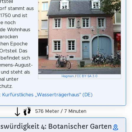
tsteil
orf stammt aus
1750 und ist
ge noch
de Wohnhaus
barocken
ichen Epoche
Ortsteil. Das
befindet sich
lemens-August-
 und steht als
Hagman
/
CC BY-SA 3.0
al unter
chutz.
: Kurfürstliches „Wasserträgerhaus“ (DE)
576 Meter / 7 Minuten
swürdigkeit 4: Botanischer Garten