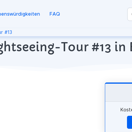
henswürdigkeiten
FAQ
r #13
ightseeing-Tour #13 in
Kost