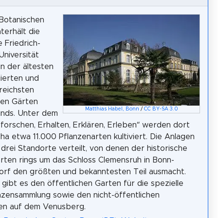
 Botanischen
terhält die
e Friedrich-
Universität
n der ältesten
ierten und
sreichsten
hen Gärten
Matthias Habel, Bonn
/
CC BY-SA 3.0
ands. Unter dem
forschen, Erhalten, Erklären, Erleben“ werden dort
2 ha etwa 11.000 Pflanzenarten kultiviert. Die Anlagen
 drei Standorte verteilt, von denen der historische
rten rings um das Schloss Clemensruh in Bonn-
rf den größten und bekanntesten Teil ausmacht.
 gibt es den öffentlichen Garten für die spezielle
zensammlung sowie den nicht-öffentlichen
en auf dem Venusberg.