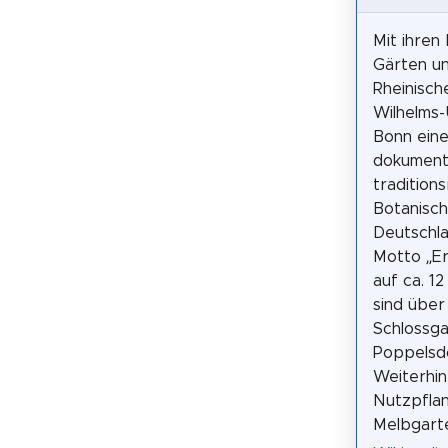
Mit ihren
Gärten un
Rheinisch
Wilhelms-
Bonn eine
dokument
tradition
Botanisc
Deutschl
Motto „Er
auf ca. 1
sind über
Schlossga
Poppelsdo
Weiterhin
Nutzpflan
Melbgart