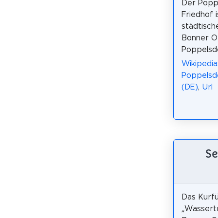
Der Popp
Friedhof i
städtisch
Bonner Or
Poppelsdo
Wikipedia
Poppelsd
(DE)
,
Url
Se
Das Kurfü
„Wassert