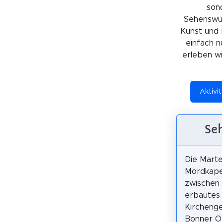
sond
Sehenswürd
Kunst und 
einfach n
erleben wil
Aktivi
Seh
Die Marte
Mordkapell
zwischen 
erbautes
Kircheng
Bonner Or