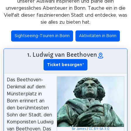
unserer Auswahl inspirieren und plane dein
unvergessliches Abenteuer in Bonn. Tauche ein in die
Vielfalt dieser faszinierenden Stadt und entdecke, was
sie alles zu bieten hat.
Sightseeing-Touren in Bonn
Aktivitäten in Bonn
1. Ludwig van Beethoven
Ticket besorgen
*
Das Beethoven-
Denkmal auf dem
Münsterplatz in
Bonn erinnert an
den berühmtesten
Sohn der Stadt, den
Komponisten Ludwig
van Beethoven. Das
Sir James
/
CC BY-SA 3.0