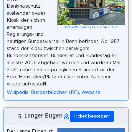
Denkmalschutz
stehender ovaler
Kiosk, der sich im
ehemaligen
Hans Weingartz
/
CC BY-SA 2.0 de
Regierungs- und
heutigen Bundesviertel in Bonn befindet. Ab 1957
stand der Kiosk zwischen damaligem
Bundeskanzleramt, Bundesrat und Bundestag. Er
musste 2006 abgebaut werden und wurde im Mai
2020 nahe dem ursprünglichen Standort an der
Ecke Heussallee/Platz der Vereinten Nationen
wiederaufgestellt.
Wikipedia: Bundesbüdchen (DE)
,
Website
5. Langer Eugen
Ticket besorgen
*
Der Lange Eugen ist