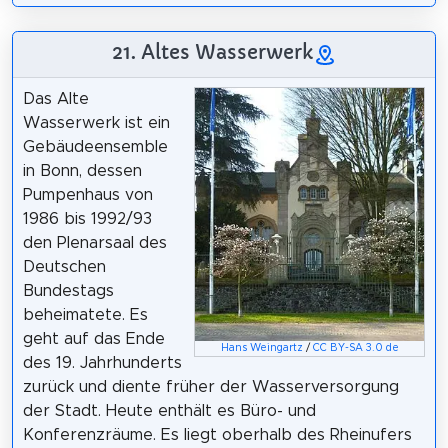
21. Altes Wasserwerk
Das Alte
Wasserwerk ist ein
Gebäudeensemble
in Bonn, dessen
Pumpenhaus von
1986 bis 1992/93
den Plenarsaal des
Deutschen
Bundestags
beheimatete. Es
geht auf das Ende
Hans Weingartz
/
CC BY-SA 3.0 de
des 19. Jahrhunderts
zurück und diente früher der Wasserversorgung
der Stadt. Heute enthält es Büro- und
Konferenzräume. Es liegt oberhalb des Rheinufers