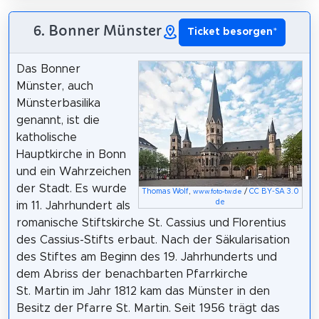
6. Bonner Münster
Ticket besorgen
*
Das Bonner
Münster, auch
Münsterbasilika
genannt, ist die
katholische
Hauptkirche in Bonn
und ein Wahrzeichen
der Stadt. Es wurde
Thomas Wolf
,
/
CC BY-SA 3.0
www.foto-tw.de
de
im 11. Jahrhundert als
romanische Stiftskirche St. Cassius und Florentius
des Cassius-Stifts erbaut. Nach der Säkularisation
des Stiftes am Beginn des 19. Jahrhunderts und
dem Abriss der benachbarten Pfarrkirche
St. Martin im Jahr 1812 kam das Münster in den
Besitz der Pfarre St. Martin. Seit 1956 trägt das