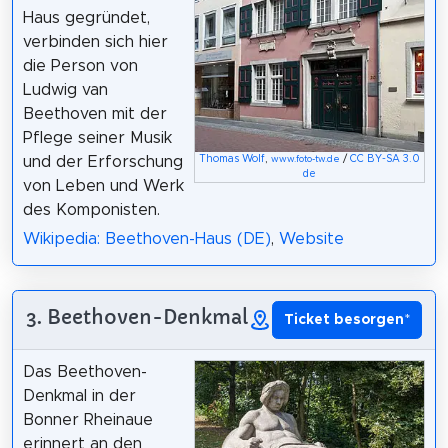
Haus gegründet,
verbinden sich hier
die Person von
Ludwig van
Beethoven mit der
Pflege seiner Musik
Thomas Wolf
,
/
CC BY-SA 3.0
und der Erforschung
www.foto-tw.de
de
von Leben und Werk
des Komponisten.
Wikipedia: Beethoven-Haus (DE)
,
Website
3. Beethoven-Denkmal
Ticket besorgen
*
Das Beethoven-
Denkmal in der
Bonner Rheinaue
erinnert an den