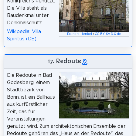
Königreichs genutzt.
Die Villa steht als
Baudenkmal unter
Denkmalschutz.
Wikipedia: Villa
Eckhard Henkel
/
CC BY-SA 3.0 de
Spiritus (DE)
17. Redoute
Die Redoute in Bad
Godesberg, einem
Stadtbezirk von
Bonn, ist ein Ballhaus
aus kurfürstlicher
Zeit, das für
Veranstaltungen
genutzt wird. Zum architektonischen Ensemble der
Redoute gehören das „Haus an der Redoute“, das