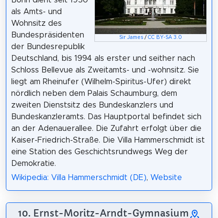
Bonn dient seit 1950
als Amts- und
Wohnsitz des
Bundespräsidenten
Sir James
/
CC BY-SA 3.0
der Bundesrepublik
Deutschland, bis 1994 als erster und seither nach
Schloss Bellevue als Zweitamts- und -wohnsitz. Sie
liegt am Rheinufer (Wilhelm-Spiritus-Ufer) direkt
nördlich neben dem Palais Schaumburg, dem
zweiten Dienstsitz des Bundeskanzlers und
Bundeskanzleramts. Das Hauptportal befindet sich
an der Adenauerallee. Die Zufahrt erfolgt über die
Kaiser-Friedrich-Straße. Die Villa Hammerschmidt ist
eine Station des Geschichtsrundwegs Weg der
Demokratie.
Wikipedia: Villa Hammerschmidt (DE)
,
Website
10. Ernst-Moritz-Arndt-Gymnasium