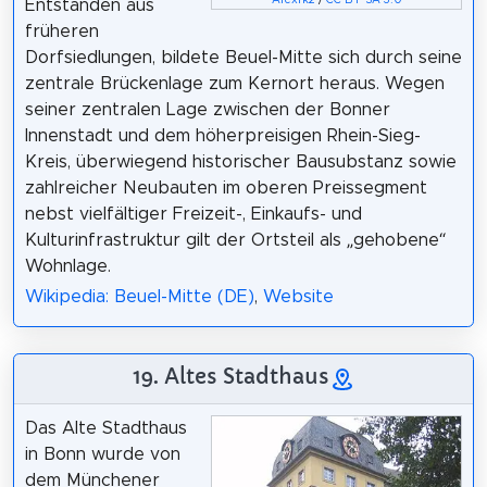
Alexrk2
/
CC BY-SA 3.0
Entstanden aus
früheren
Dorfsiedlungen, bildete Beuel-Mitte sich durch seine
zentrale Brückenlage zum Kernort heraus. Wegen
seiner zentralen Lage zwischen der Bonner
Innenstadt und dem höherpreisigen Rhein-Sieg-
Kreis, überwiegend historischer Bausubstanz sowie
zahlreicher Neubauten im oberen Preissegment
nebst vielfältiger Freizeit-, Einkaufs- und
Kulturinfrastruktur gilt der Ortsteil als „gehobene“
Wohnlage.
Wikipedia: Beuel-Mitte (DE)
,
Website
19. Altes Stadthaus
Das Alte Stadthaus
in Bonn wurde von
dem Münchener