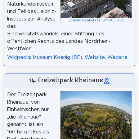
Naturkundemuseum
und Teil des Leibniz-
Instituts zur Analyse
Eckhard Henkel
/
CC BY-SA 3.0 de
des
Biodiversitätswandels, einer Stiftung des
öffentlichen Rechts des Landes Nordrhein-
Westfalen.
Wikipedia: Museum Koenig (DE)
,
Website
,
Website
14. Freizeitpark Rheinaue
Der Freizeitpark
Rheinaue, von
Einheimischen nur
„die Rheinaue“
genannt, ist ein
160 ha großes als