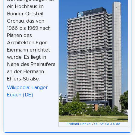
ein Hochhaus im
Bonner Ortsteil
Gronau, das von
1966 bis 1969 nach
Plänen des
Architekten Egon
Eiermann errichtet
wurde. Es liegt in
Nähe des Rheinufers
an der Hermann-
Ehlers-Straße.
Wikipedia: Langer
Eugen (DE)
Eckhard Henkel
/
CC BY-SA 3.0 de