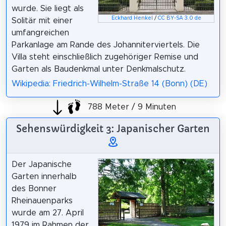
wurde. Sie liegt als
Eckhard Henkel
/
CC BY-SA 3.0 de
Solitär mit einer
umfangreichen
Parkanlage am Rande des Johanniterviertels. Die
Villa steht einschließlich zugehöriger Remise und
Garten als Baudenkmal unter Denkmalschutz.
Wikipedia: Friedrich-Wilhelm-Straße 14 (Bonn) (DE)
788 Meter / 9 Minuten
Sehenswürdigkeit 3: Japanischer Garten
Der Japanische
Garten innerhalb
des Bonner
Rheinauenparks
wurde am 27. April
1979 im Rahmen der