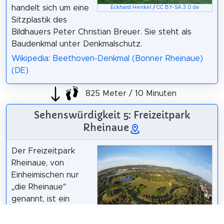
handelt sich um eine
Eckhard Henkel
/
CC BY-SA 3.0 de
Sitzplastik des
Bildhauers Peter Christian Breuer. Sie steht als
Baudenkmal unter Denkmalschutz.
Wikipedia: Beethoven-Denkmal (Bonner Rheinaue)
(DE)
825 Meter / 10 Minuten
Sehenswürdigkeit 5: Freizeitpark
Rheinaue
Der Freizeitpark
Rheinaue, von
Einheimischen nur
„die Rheinaue“
genannt, ist ein
160 ha großes als
Park angelegtes