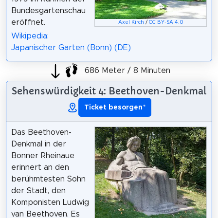
Bundesgartenschau
eröffnet.
Axel Kirch
/
CC BY-SA 4.0
Wikipedia:
Japanischer Garten (Bonn) (DE)
686 Meter / 8 Minuten
Sehenswürdigkeit 4: Beethoven-Denkmal
Ticket besorgen
*
Das Beethoven-
Denkmal in der
Bonner Rheinaue
erinnert an den
berühmtesten Sohn
der Stadt, den
Komponisten Ludwig
van Beethoven. Es