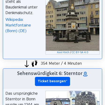
steht als
Baudenkmal unter
Denkmalschutz.
Wikipedia:
Marktfontaine
(Bonn) (DE)
Axel Kirch
/
CC BY-SA 4.0
354 Meter / 4 Minuten
Sehenswürdigkeit 6: Sterntor
Ticket besorgen
*
Das ursprüngliche
Sterntor in Bonn
wurde um 1244 am