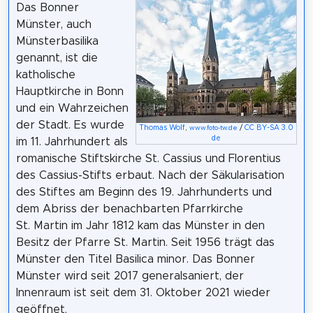
Das Bonner
Münster, auch
Münsterbasilika
genannt, ist die
katholische
Hauptkirche in Bonn
und ein Wahrzeichen
der Stadt. Es wurde
Thomas Wolf
,
/
CC BY-SA 3.0
www.foto-tw.de
de
im 11. Jahrhundert als
romanische Stiftskirche St. Cassius und Florentius
des Cassius-Stifts erbaut. Nach der Säkularisation
des Stiftes am Beginn des 19. Jahrhunderts und
dem Abriss der benachbarten Pfarrkirche
St. Martin im Jahr 1812 kam das Münster in den
Besitz der Pfarre St. Martin. Seit 1956 trägt das
Münster den Titel Basilica minor. Das Bonner
Münster wird seit 2017 generalsaniert, der
Innenraum ist seit dem 31. Oktober 2021 wieder
geöffnet.