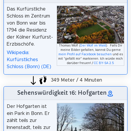
Das Kurfürstliche
Schloss im Zentrum
von Bonn war bis
1794 die Residenz
der Kölner Kurfürst-
Erzbischöfe.
Thomas Wolf (
Der Wolf im Wald
) Falls Dir
meine Bilder gefallen, kannst Du gerne
Wikipedia:
mein Profil auf Facebook besuchen
und es
Kurfürstliches
mit "gefällt mir" markieren. Ich würde mich
darüber freuen! /
CC BY-SA 2.5
Schloss (Bonn) (DE)
349 Meter / 4 Minuten
Sehenswürdigkeit 16: Hofgarten
Der Hofgarten ist
ein Park in Bonn. Er
zählt teils zur
Innenstadt, teils zur