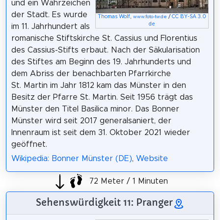
und ein Wahrzeichen
der Stadt. Es wurde
Thomas Wolf
,
/
CC BY-SA 3.0
www.foto-tw.de
de
im 11. Jahrhundert als
romanische Stiftskirche St. Cassius und Florentius
des Cassius-Stifts erbaut. Nach der Säkularisation
des Stiftes am Beginn des 19. Jahrhunderts und
dem Abriss der benachbarten Pfarrkirche
St. Martin im Jahr 1812 kam das Münster in den
Besitz der Pfarre St. Martin. Seit 1956 trägt das
Münster den Titel Basilica minor. Das Bonner
Münster wird seit 2017 generalsaniert, der
Innenraum ist seit dem 31. Oktober 2021 wieder
geöffnet.
Wikipedia: Bonner Münster (DE)
,
Website
72 Meter / 1 Minuten
Sehenswürdigkeit 11: Pranger