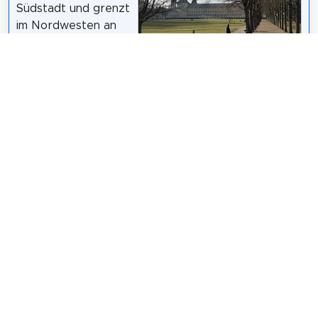
Südstadt und grenzt
im Nordwesten an
das Hauptgebäude
Arabsalam
/
CC BY-SA 4.0
der Bonner
Universität, das Kurfürstliche Schloss. Im 18.
Jahrhundert entstand der Park als Garten zur
Residenz von Kurfürst Clemens August. Heutzutage
ist der Bonner Hofgarten auf Grund seiner
zentralen Lage insbesondere unter Studenten ein
beliebtes Naherholungsgebiet.
Wikipedia: Hofgarten (Bonn) (DE)
Teilen
Weitersagen! Teile diese Seite mit deinen
Freunden und deiner Familie.