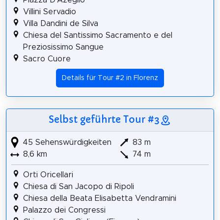
Villini Servadio
Villa Dandini de Silva
Chiesa del Santissimo Sacramento e del
Preziosissimo Sangue
Sacro Cuore
Details für Tour #2 in Florenz
Selbst geführte Tour #3
45 Sehenswürdigkeiten
83 m
8,6 km
74 m
Orti Oricellari
Chiesa di San Jacopo di Ripoli
Chiesa della Beata Elisabetta Vendramini
Palazzo dei Congressi