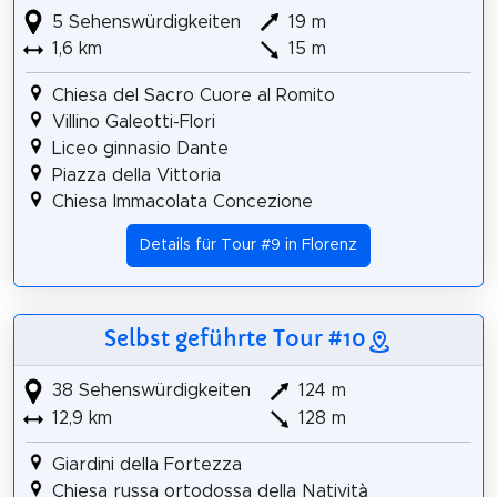
5 Sehenswürdigkeiten
19 m
1,6 km
15 m
Chiesa del Sacro Cuore al Romito
Villino Galeotti-Flori
Liceo ginnasio Dante
Piazza della Vittoria
Chiesa Immacolata Concezione
Details für Tour #9 in Florenz
Selbst geführte Tour #10
38 Sehenswürdigkeiten
124 m
12,9 km
128 m
Giardini della Fortezza
Chiesa russa ortodossa della Natività