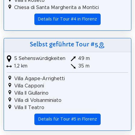
Villa il Roseto
Chiesa di Santa Margherita a Montici
Details für Tour #4 in Florenz
Selbst geführte Tour #5
5 Sehenswürdigkeiten
49 m
1,2 km
35 m
Villa Agape-Arrighetti
Villa Capponi
Villa Il Giullarino
Villa di Volsanminiato
Villa Il Teatro
Details für Tour #5 in Florenz