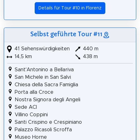
Details für Tour #10 in Florenz
Selbst geführte Tour #11
41 Sehenswürdigkeiten
440 m
14,5 km
438 m
Sant'Antonino a Bellariva
San Michele in San Salvi
Chiesa della Sacra Famiglia
Porta alla Croce
Nostra Signora degli Angeli
Sede ACI
Villino Coppini
Santi Crispino e Crespiniano
Palazzo Ricasoli Scroffa
Museo Horne