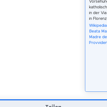
Vorsehung
katholisc
in der Vi
in Florenz
Wikipedia:
Beata Mar
Madre del
Provviden