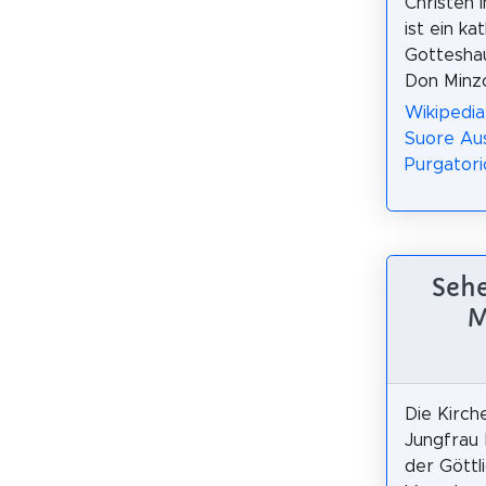
Christen 
ist ein ka
Gotteshau
Don Minzo
Wikipedia
Suore Ausi
Purgatori
Sehe
M
Die Kirch
Jungfrau 
der Göttl