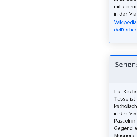
mit einem
in der Vi
Wikipedia
dell'Ortic
Sehens
Die Kirch
Tosse ist 
katholisc
in der Via
Pascoli in
Gegend e
Mugnone 