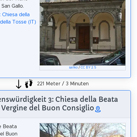
 San Gallo.
 Chiesa della
ella Tosse (IT)
sailko
/
CC BY 2.5
221 Meter / 3 Minuten
nswürdigkeit 3: Chiesa della Beata
Vergine del Buon Consiglio
e Beata
el Buon