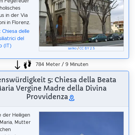
im Fegefeuer"
tholisches
s in der Via
ni in Florenz.
: Chiesa delle
liatrici del
o (IT)
sailko
/
CC BY 2.5
784 Meter / 9 Minuten
nswürdigkeit 5: Chiesa della Beata
aria Vergine Madre della Divina
Provvidenza
e der Heiligen
Maria, Mutter
ichen