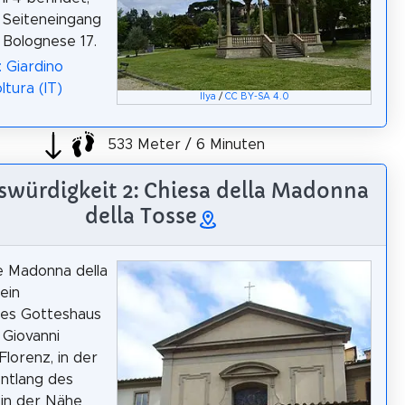
 Seiteneingang
a Bolognese 17.
: Giardino
oltura (IT)
Ilya
/
CC BY-SA 4.0
533 Meter / 6 Minuten
würdigkeit 2: Chiesa della Madonna
della Tosse
e Madonna della
ein
hes Gotteshaus
 Giovanni
 Florenz, in der
ntlang des
in der Nähe