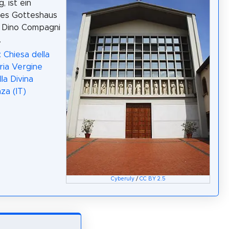
, ist ein
hes Gotteshaus
a Dino Compagni
.
 Chiesa della
ia Vergine
la Divina
za (IT)
Cyberuly
/
CC BY 2.5