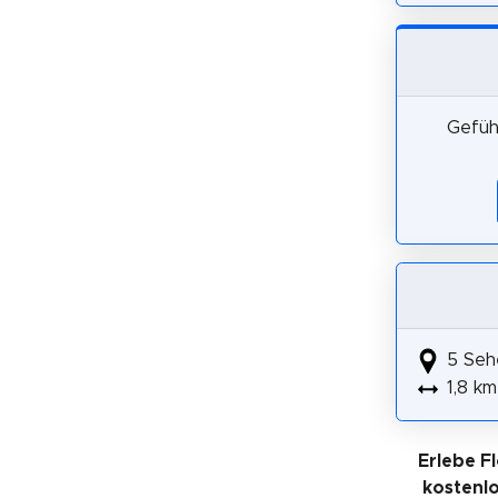
Gefüh
5 Seh
1,8 km
Erlebe F
kostenl