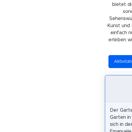
bietet di
sond
Sehenswürd
Kunst und 
einfach n
erleben wil
Aktivität
Der Garte
Garten in
sich in de
Emanuele 