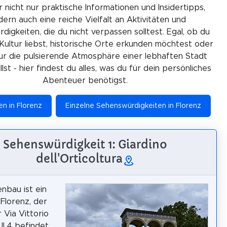
r nicht nur praktische Informationen und Insidertipps,
ern auch eine reiche Vielfalt an Aktivitäten und
igkeiten, die du nicht verpassen solltest. Egal, ob du
Kultur liebst, historische Orte erkunden möchtest oder
ur die pulsierende Atmosphäre einer lebhaften Stadt
lst - hier findest du alles, was du für dein persönliches
Abenteuer benötigst.
en in Florenz
Einzelne Sehenswürdigkeiten in Florenz
Sehenswürdigkeit 1: Giardino
dell'Orticoltura
nbau ist ein
 Florenz, der
r Via Vittorio
II 4 befindet,