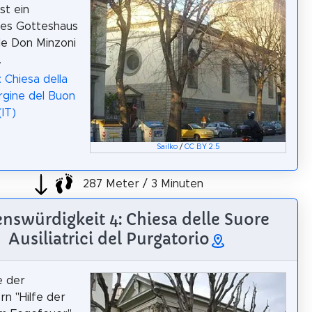
ist ein
hes Gotteshaus
ale Don Minzoni
.
 Chiesa della
gine del Buon
(IT)
Sailko
/
CC BY 2.5
287 Meter / 3 Minuten
nswürdigkeit 4: Chiesa delle Suore
Ausiliatrici del Purgatorio
e der
n "Hilfe der