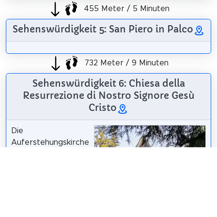
455 Meter / 5 Minuten
Sehenswürdigkeit 5: San Piero in Palco
732 Meter / 9 Minuten
Sehenswürdigkeit 6: Chiesa della
Resurrezione di Nostro Signore Gesù
Cristo
Die
Auferstehungskirche
unseres Herrn Jesus
Christus ist ein
katholisches
Gotteshaus in der
Via Villamagna 150 in
Florenz.
Sailko
/
CC BY 3.0