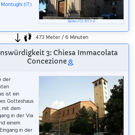
 Montughi (IT)
Sailko
/
CC BY 3.0
473 Meter / 6 Minuten
nswürdigkeit 3: Chiesa Immacolata
Concezione
e der
kten
s ist ein
hes Gotteshaus
z, mit dem
ang in der Via
und einem
Eingang in der