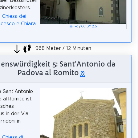
aler Bestandteil
inerklosters.
: Chiesa dei
ncesco e Chiara
sailko
/
CC BY 2.5
968 Meter / 12 Minuten
enswürdigkeit 5: Sant'Antonio da
Padova al Romito
e Sant'Antonio
 al Romito ist
isches
s in der Via
rridoni in
 Chiesa di