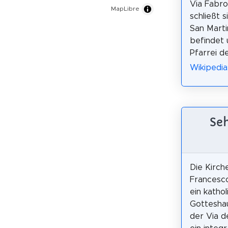
Via Fabron
MapLibre
schließt s
San Marti
befindet
Pfarrei d
Wikipedia:
Seh
Die Kirch
Francesco
ein kathol
Gotteshau
der Via de