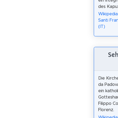
ein integr
des Kapuz
Wikipedia
Santi Fra
(IT)
Seh
Die Kirch
da Padova
ein kathol
Gotteshau
Filippo Co
Florenz.
Wikipedia: