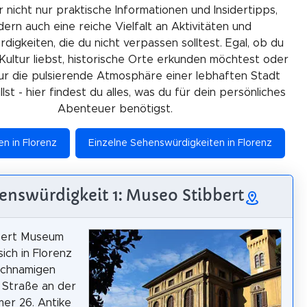
r nicht nur praktische Informationen und Insidertipps,
ern auch eine reiche Vielfalt an Aktivitäten und
igkeiten, die du nicht verpassen solltest. Egal, ob du
Kultur liebst, historische Orte erkunden möchtest oder
ur die pulsierende Atmosphäre einer lebhaften Stadt
lst - hier findest du alles, was du für dein persönliches
Abenteuer benötigst.
en in Florenz
Einzelne Sehenswürdigkeiten in Florenz
enswürdigkeit 1: Museo Stibbert
bert Museum
ich in Florenz
eichnamigen
 Straße an der
er 26. Antike