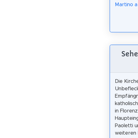
Martino a
Sehe
Die Kirch
Unbeflec
Empfängni
katholisc
in Floren
Haupteing
Paoletti 
weiteren 