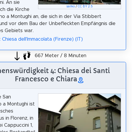
i. An sie
sailko
/
CC BY 2.5
ich die Kirche
no a Montughi an, die sich in der Via Stibbert
 und vor dem Bau der Unbefleckten Empfängnis die
es Gebiets war.
 Chiesa dell'Immacolata (Firenze) (IT)
667 Meter / 8 Minuten
enswürdigkeit 4: Chiesa dei Santi
Francesco e Chiara
e San
 a Montughi ist
isches
s in Florenz, in
i Cappuccini 1,