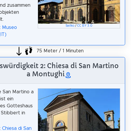
ind zusammen
objekten
t.
Sailko
/
CC BY 3.0
: Museo
IT)
75 Meter / 1 Minuten
würdigkeit 2: Chiesa di San Martino
a Montughi
e San Martino a
ist ein
hes Gotteshaus
 Stibbert in
: Chiesa di San