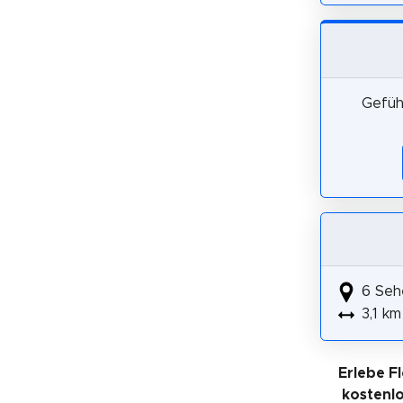
Gefüh
6 Seh
3,1 km
Erlebe F
kostenl