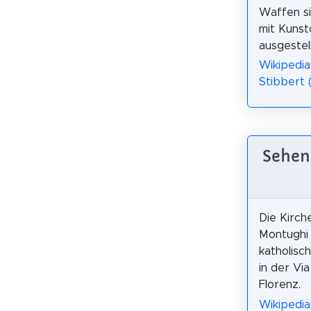
Waffen s
mit Kunst
ausgestell
Wikipedia
Stibbert (
Sehens
Die Kirch
Montughi 
katholisc
in der Via
Florenz.
Wikipedia