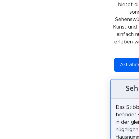
bietet di
sond
Sehenswürd
Kunst und 
einfach n
erleben wil
Aktivität
Seh
Das Stib
befindet s
in der gl
hügeligen
Hausnumm