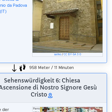
nio da Padova
(IT)
sailko
/
CC BY-SA 3.0
958 Meter / 11 Minuten
Sehenswürdigkeit 6: Chiesa
'Ascensione di Nostro Signore Gesù
Cristo
Parro
e der