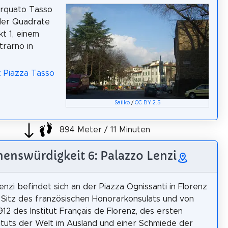
orquato Tasso
 der Quadrate
kt 1, einem
trarno in
: Piazza Tasso
Sailko
/
CC BY 2.5
894 Meter / 11 Minuten
henswürdigkeit 6: Palazzo Lenzi
enzi befindet sich an der Piazza Ognissanti in Florenz
st Sitz des französischen Honorarkonsulats und von
912 des Institut Français de Florenz, des ersten
tituts der Welt im Ausland und einer Schmiede der