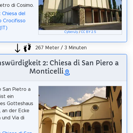
ietro di Cosimo.
: Chiesa del
o Crocifisso
(IT)
Cyberuly
/
CC BY 2.5
267 Meter / 3 Minuten
swürdigkeit 2: Chiesa di San Piero a
Monticelli
e San Pietro a
ist ein
hes Gotteshaus
z, an der Ecke
 und Via di