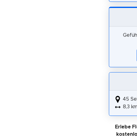
Gefüh
45 Se
8,3 k
Erlebe F
kostenl