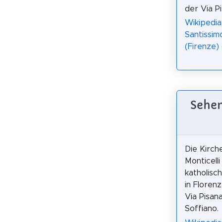
der Via P
Wikipedia
Santissim
(Firenze) 
Sehen
Die Kirch
Monticelli 
katholisc
in Floren
Via Pisana
Soffiano.