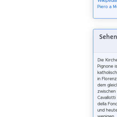
Wikipedia
Piero a Mo
Sehen
Die Kirch
Pignone is
katholisc
in Florenz
dem gleic
zwischen 
Cavallotti
della Fon
und heute
wenigen