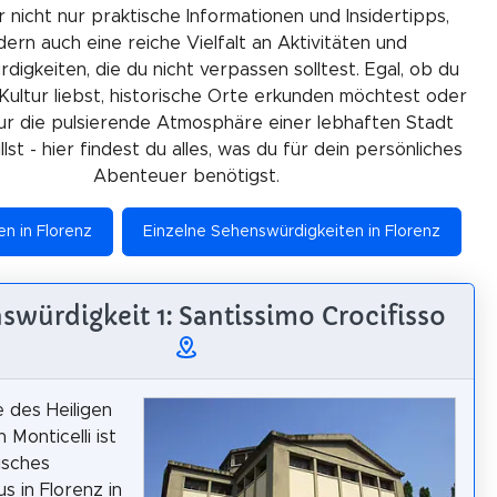
r nicht nur praktische Informationen und Insidertipps,
ern auch eine reiche Vielfalt an Aktivitäten und
igkeiten, die du nicht verpassen solltest. Egal, ob du
Kultur liebst, historische Orte erkunden möchtest oder
ur die pulsierende Atmosphäre einer lebhaften Stadt
lst - hier findest du alles, was du für dein persönliches
Abenteuer benötigst.
en in Florenz
Einzelne Sehenswürdigkeiten in Florenz
swürdigkeit 1: Santissimo Crocifisso
e des Heiligen
 Monticelli ist
isches
s in Florenz in