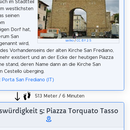
ich im Stadtteil
 im westlichsten
as seinen
om
igen Dorf hat,
erum San
sailko
/
CC BY 2.5
genannt wird,
des Vorhandenseins der alten Kirche San Frediano,
 mehr existiert und an der Ecke der heutigen Piazza
ne stand, deren Name dann an die Kirche San
in Cestello überging.
: Porta San Frediano (IT)
513 Meter / 6 Minuten
würdigkeit 5: Piazza Torquato Tasso