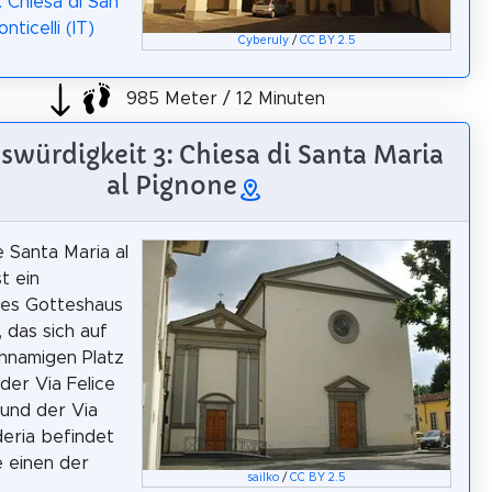
: Chiesa di San
nticelli (IT)
Cyberuly
/
CC BY 2.5
985 Meter / 12 Minuten
swürdigkeit 3: Chiesa di Santa Maria
al Pignone
e Santa Maria al
t ein
hes Gotteshaus
, das sich auf
hnamigen Platz
der Via Felice
 und der Via
deria befindet
 einen der
sailko
/
CC BY 2.5