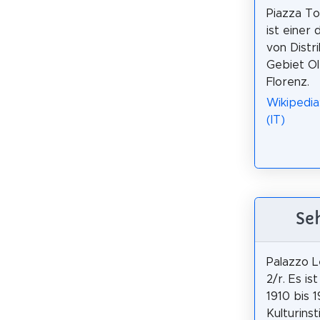
Piazza T
ist einer
von Distri
Gebiet Ol
Florenz.
Wikipedia
(IT)
Se
Palazzo L
2/r. Es i
1910 bis 1
Kulturins