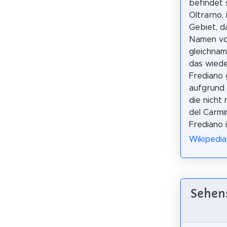
befindet s
Oltrarno,
Gebiet, d
Namen v
gleichnam
das wied
Frediano 
aufgrund 
die nicht
del Carmi
Frediano 
Wikipedia
Sehens