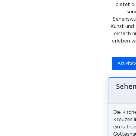
bietet di
sond
Sehenswürd
Kunst und 
einfach n
erleben wil
Aktivität
Sehen
Die Kirch
Kreuzes in
ein kathol
Gotteshau