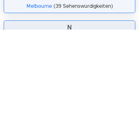
Melbourne
(39 Sehenswürdigkeiten)
N
North Sydney Council
(5 Sehenswürdigkeiten)
P
Perth
(14 Sehenswürdigkeiten)
S
South Canberra
(5 Sehenswürdigkeiten)
Sydney
(52 Sehenswürdigkeiten)
T