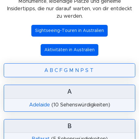
Monumente, lebendige Plätze und geheime
Insidertipps, die nur darauf warten, von dir entdeckt
zu werden.
Sightseeing-Touren in Australien
Aktivitäten in Australien
A
B
C
F
G
M
N
P
S
T
A
Adelaide
(10 Sehenswürdigkeiten)
B