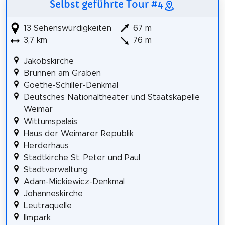
Selbst geführte Tour #4
13 Sehenswürdigkeiten
67 m
3,7 km
76 m
Jakobskirche
Brunnen am Graben
Goethe-Schiller-Denkmal
Deutsches Nationaltheater und Staatskapelle
Weimar
Wittumspalais
Haus der Weimarer Republik
Herderhaus
Stadtkirche St. Peter und Paul
Stadtverwaltung
Adam-Mickiewicz-Denkmal
Johanneskirche
Leutraquelle
Ilmpark