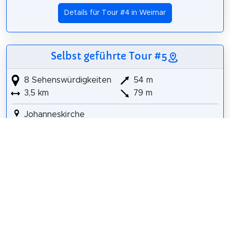
Details für Tour #4 in Weimar
Selbst geführte Tour #5
8 Sehenswürdigkeiten
54 m
3,5 km
79 m
Johanneskirche
Ildefonso-Brunnen
Schillers Wohnhaus
Deutsches Nationaltheater und Staatskapelle
Weimar
Christoph Martin Wieland
Goethe-National-Museum/Goethes Wohnhaus
Goethes Gartenhaus
Ilmpark