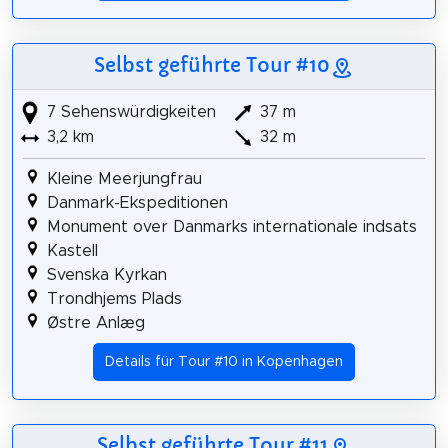
Selbst geführte Tour #10
7 Sehenswürdigkeiten
37 m
3,2 km
32 m
Kleine Meerjungfrau
Danmark-Ekspeditionen
Monument over Danmarks internationale indsats
Kastell
Svenska Kyrkan
Trondhjems Plads
Østre Anlæg
Details für Tour #10 in Kopenhagen
Selbst geführte Tour #11