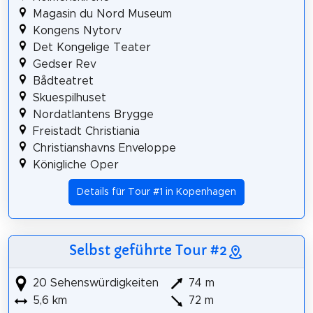
Magasin du Nord Museum
Kongens Nytorv
Det Kongelige Teater
Gedser Rev
Bådteatret
Skuespilhuset
Nordatlantens Brygge
Freistadt Christiania
Christianshavns Enveloppe
Königliche Oper
Details für Tour #1 in Kopenhagen
Selbst geführte Tour #2
20 Sehenswürdigkeiten
74 m
5,6 km
72 m