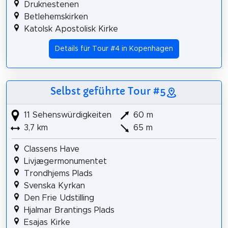
Druknestenen
Betlehemskirken
Katolsk Apostolisk Kirke
Details für Tour #4 in Kopenhagen
Selbst geführte Tour #5
11 Sehenswürdigkeiten
60 m
3,7 km
65 m
Classens Have
Livjægermonumentet
Trondhjems Plads
Svenska Kyrkan
Den Frie Udstilling
Hjalmar Brantings Plads
Esajas Kirke