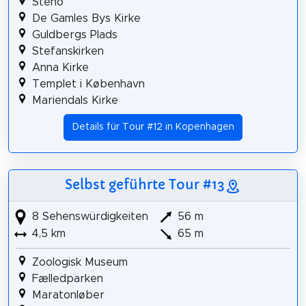
Steno
De Gamles Bys Kirke
Guldbergs Plads
Stefanskirken
Anna Kirke
Templet i København
Mariendals Kirke
Details für Tour #12 in Kopenhagen
Selbst geführte Tour #13
8 Sehenswürdigkeiten
56 m
4,5 km
65 m
Zoologisk Museum
Fælledparken
Maratonløber