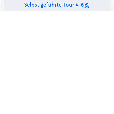
Selbst geführte Tour #16
5 Sehenswürdigkeiten
25 m
3,3 km
12 m
Hamad Bin Khalifa Civilisation Center
Mimersparken
Kapernaumskirken
Tagensbo Kirke
Tauba Moskeen
Details für Tour #16 in Kopenhagen
Teilen
Weitersagen! Teile diese Seite mit deinen
Freunden und deiner Familie.