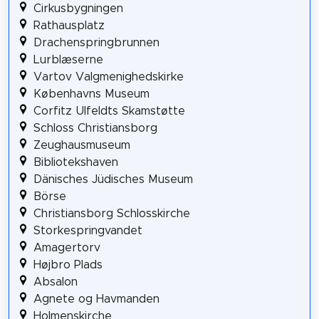
Cirkusbygningen
Rathausplatz
Drachenspringbrunnen
Lurblæserne
Vartov Valgmenighedskirke
Københavns Museum
Corfitz Ulfeldts Skamstøtte
Schloss Christiansborg
Zeughausmuseum
Bibliotekshaven
Dänisches Jüdisches Museum
Börse
Christiansborg Schlosskirche
Storkespringvandet
Amagertorv
Højbro Plads
Absalon
Agnete og Havmanden
Holmenskirche