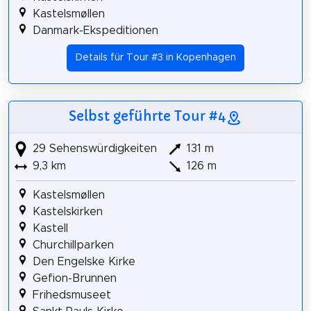
Kastelsmøllen
Danmark-Ekspeditionen
Details für Tour #3 in Kopenhagen
Selbst geführte Tour #4
29 Sehenswürdigkeiten
131 m
9,3 km
126 m
Kastelsmøllen
Kastelskirken
Kastell
Churchillparken
Den Engelske Kirke
Gefion-Brunnen
Frihedsmuseet