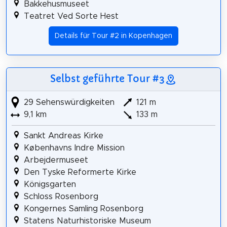
Bakkehusmuseet
Teatret Ved Sorte Hest
Details für Tour #2 in Kopenhagen
Selbst geführte Tour #3
29 Sehenswürdigkeiten
121 m
9,1 km
133 m
Sankt Andreas Kirke
Københavns Indre Mission
Arbejdermuseet
Den Tyske Reformerte Kirke
Königsgarten
Schloss Rosenborg
Kongernes Samling Rosenborg
Statens Naturhistoriske Museum