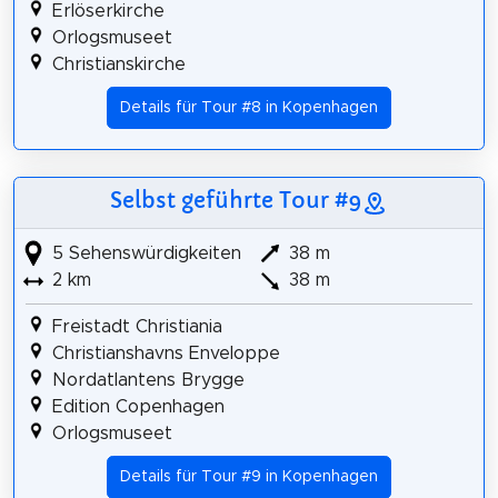
Erlöserkirche
Orlogsmuseet
Christianskirche
Details für Tour #8 in Kopenhagen
Selbst geführte Tour #9
5 Sehenswürdigkeiten
38 m
2 km
38 m
Freistadt Christiania
Christianshavns Enveloppe
Nordatlantens Brygge
Edition Copenhagen
Orlogsmuseet
Details für Tour #9 in Kopenhagen