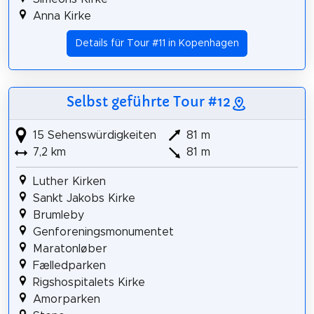
Anna Kirke
Details für Tour #11 in Kopenhagen
Selbst geführte Tour #12
15 Sehenswürdigkeiten
81 m
7,2 km
81 m
Luther Kirken
Sankt Jakobs Kirke
Brumleby
Genforeningsmonumentet
Maratonløber
Fælledparken
Rigshospitalets Kirke
Amorparken