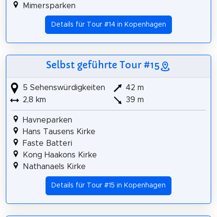
Mimersparken
Details für Tour #14 in Kopenhagen
Selbst geführte Tour #15
5 Sehenswürdigkeiten
42 m
2,8 km
39 m
Havneparken
Hans Tausens Kirke
Faste Batteri
Kong Haakons Kirke
Nathanaels Kirke
Details für Tour #15 in Kopenhagen