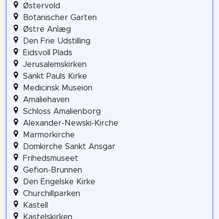
Østervold
Botanischer Garten
Østre Anlæg
Den Frie Udstilling
Eidsvoll Plads
Jerusalemskirken
Sankt Pauls Kirke
Medicinsk Museion
Amaliehaven
Schloss Amalienborg
Alexander-Newski-Kirche
Marmorkirche
Domkirche Sankt Ansgar
Frihedsmuseet
Gefion-Brunnen
Den Engelske Kirke
Churchillparken
Kastell
Kastelskirken