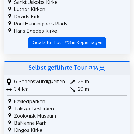
Sankt Jakobs Kirke
Luther Kirken
Davids Kirke
Poul Henningsens Plads
Hans Egedes Kirke
Details für Tour #13 in Kopenhagen
Selbst geführte Tour #14
6 Sehenswürdigkeiten
25 m
3,4 km
29 m
Fælledparken
Taksigelseskirken
Zoologisk Museum
BaNanna Park
Kingos Kirke