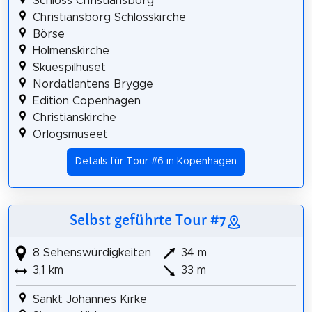
Schloss Christiansborg
Christiansborg Schlosskirche
Börse
Holmenskirche
Skuespilhuset
Nordatlantens Brygge
Edition Copenhagen
Christianskirche
Orlogsmuseet
Details für Tour #6 in Kopenhagen
Selbst geführte Tour #7
8 Sehenswürdigkeiten
34 m
3,1 km
33 m
Sankt Johannes Kirke