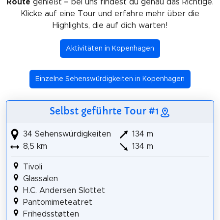
Route
genießt – bei uns findest du genau das Richtige.
Klicke auf eine Tour und erfahre mehr über die
Highlights, die auf dich warten!
Aktivitäten in Kopenhagen
Einzelne Sehenswürdigkeiten in Kopenhagen
Selbst geführte Tour #1
34 Sehenswürdigkeiten
134 m
8,5 km
134 m
Tivoli
Glassalen
H.C. Andersen Slottet
Pantomimeteatret
Frihedsstøtten