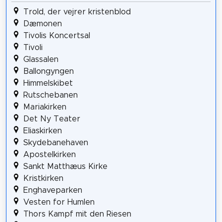
Trold, der vejrer kristenblod
Dæmonen
Tivolis Koncertsal
Tivoli
Glassalen
Ballongyngen
Himmelskibet
Rutschebanen
Mariakirken
Det Ny Teater
Eliaskirken
Skydebanehaven
Apostelkirken
Sankt Matthæus Kirke
Kristkirken
Enghaveparken
Vesten for Humlen
Thors Kampf mit den Riesen