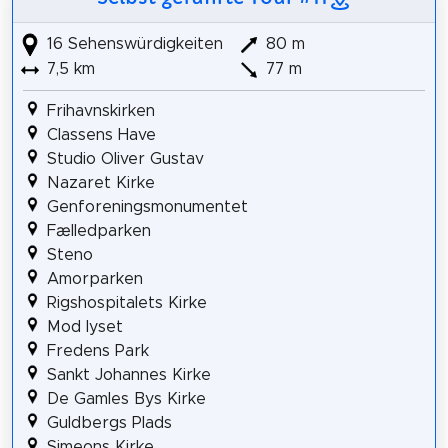
16 Sehenswürdigkeiten
80 m
7,5 km
77 m
Frihavnskirken
Classens Have
Studio Oliver Gustav
Nazaret Kirke
Genforeningsmonumentet
Fælledparken
Steno
Amorparken
Rigshospitalets Kirke
Mod lyset
Fredens Park
Sankt Johannes Kirke
De Gamles Bys Kirke
Guldbergs Plads
Simeons Kirke