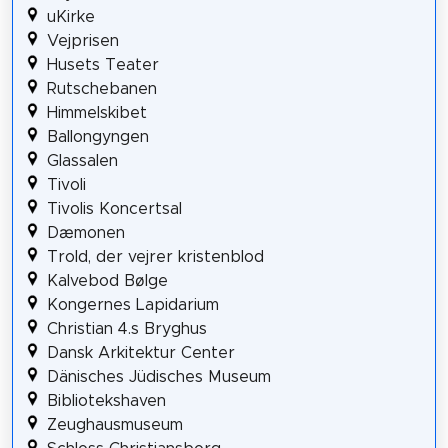
uKirke
Vejprisen
Husets Teater
Rutschebanen
Himmelskibet
Ballongyngen
Glassalen
Tivoli
Tivolis Koncertsal
Dæmonen
Trold, der vejrer kristenblod
Kalvebod Bølge
Kongernes Lapidarium
Christian 4.s Bryghus
Dansk Arkitektur Center
Dänisches Jüdisches Museum
Bibliotekshaven
Zeughausmuseum