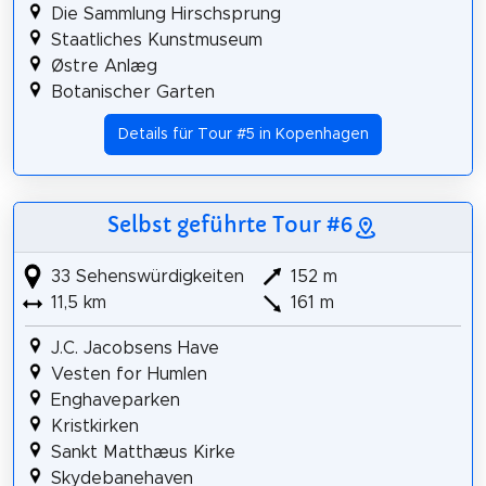
Die Sammlung Hirschsprung
Staatliches Kunstmuseum
Østre Anlæg
Botanischer Garten
Details für Tour #5 in Kopenhagen
Selbst geführte Tour #6
33 Sehenswürdigkeiten
152 m
11,5 km
161 m
J.C. Jacobsens Have
Vesten for Humlen
Enghaveparken
Kristkirken
Sankt Matthæus Kirke
Skydebanehaven