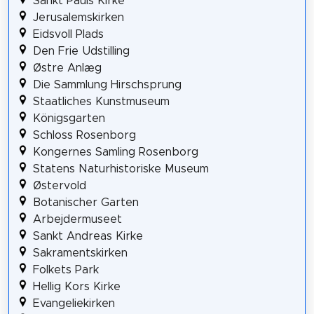
Sankt Pauls Kirke
Jerusalemskirken
Eidsvoll Plads
Den Frie Udstilling
Østre Anlæg
Die Sammlung Hirschsprung
Staatliches Kunstmuseum
Königsgarten
Schloss Rosenborg
Kongernes Samling Rosenborg
Statens Naturhistoriske Museum
Østervold
Botanischer Garten
Arbejdermuseet
Sankt Andreas Kirke
Sakramentskirken
Folkets Park
Hellig Kors Kirke
Evangeliekirken