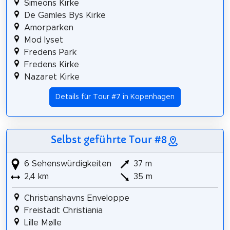
Simeons Kirke
De Gamles Bys Kirke
Amorparken
Mod lyset
Fredens Park
Fredens Kirke
Nazaret Kirke
Details für Tour #7 in Kopenhagen
Selbst geführte Tour #8
6 Sehenswürdigkeiten
37 m
2,4 km
35 m
Christianshavns Enveloppe
Freistadt Christiania
Lille Mølle