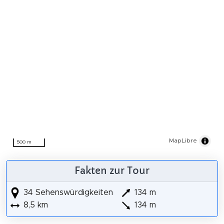
MapLibre
500 m
Fakten zur Tour
34 Sehenswürdigkeiten
134 m
8,5 km
134 m