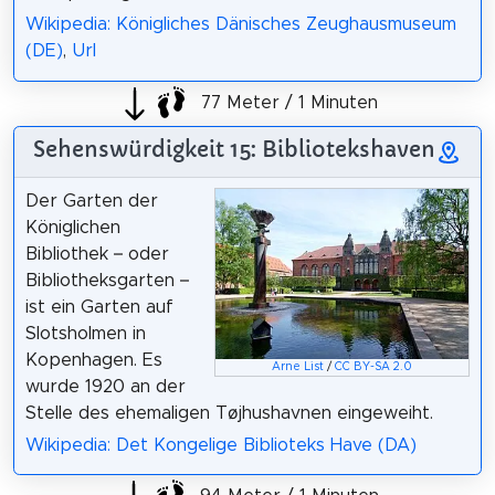
Wikipedia: Königliches Dänisches Zeughausmuseum
(DE)
,
Url
77 Meter / 1 Minuten
Sehenswürdigkeit 15: Bibliotekshaven
Der Garten der
Königlichen
Bibliothek – oder
Bibliotheksgarten –
ist ein Garten auf
Slotsholmen in
Kopenhagen. Es
Arne List
/
CC BY-SA 2.0
wurde 1920 an der
Stelle des ehemaligen Tøjhushavnen eingeweiht.
Wikipedia: Det Kongelige Biblioteks Have (DA)