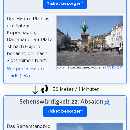
Ticket besorgen
*
Der Højbro Plads ist
ein Platz in
Kopenhagen,
Dänemark. Der Platz
ist nach Højbro
benannt, der nach
Slotsholmen führt.
cofiem
from Brisbane, Australia /
CC BY 2.0
Wikipedia: Højbro
Plads (DA)
56 Meter / 1 Minuten
Sehenswürdigkeit 22: Absalon
Ticket besorgen
*
Das Reiterstandbild