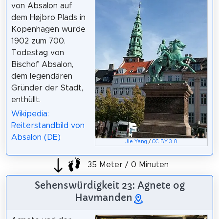
von Absalon auf
dem Højbro Plads in
Kopenhagen wurde
1902 zum 700.
Todestag von
Bischof Absalon,
dem legendären
Gründer der Stadt,
enthüllt.
Wikipedia:
Reiterstandbild von
Absalon (DE)
Jie Yang
/
CC BY 3.0
35 Meter / 0 Minuten
Sehenswürdigkeit 23: Agnete og
Havmanden