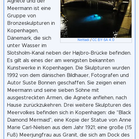
Agnete und der
Meermann ist eine
Gruppe von
Bronzeskulpturen in
Kopenhagen,
Dänemark, die sich
Nettadi
/
CC BY-SA 4.0
unter Wasser im
Slotsholm-Kanal neben der Højbro-Brücke befinden.
Es gilt als eines der am wenigsten bekannten
Kunstwerke in Kopenhagen. Die Skulpturen wurden
1992 von dem dänischen Bildhauer, Fotografen und
Autor Suste Bonnen geschaffen. Sie zeigen einen
Meermann und seine sieben Söhne mit
ausgestreckten Armen, die Agnete anflehen, nach
Hause zurückzukehren. Drei weitere Skulpturen des
Meervolkes befinden sich in Kopenhagen: die "Black
Diamond Mermaid", eine Kopie der Statue von Anne
Marie Carl-Nielsen aus dem Jahr 1921; eine große (15
Fuß) Meerjungfrau aus Granit, die sich am Dock des