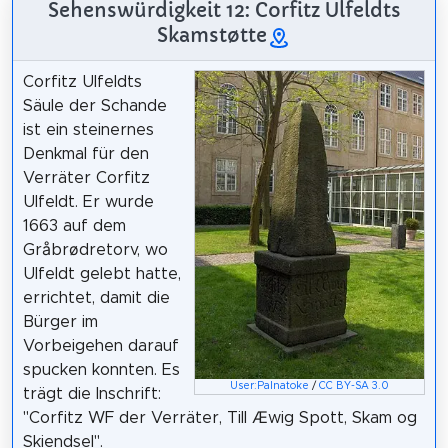
Sehenswürdigkeit 12: Corfitz Ulfeldts
Skamstøtte
Corfitz Ulfeldts
Säule der Schande
ist ein steinernes
Denkmal für den
Verräter Corfitz
Ulfeldt. Er wurde
1663 auf dem
Gråbrødretorv, wo
Ulfeldt gelebt hatte,
errichtet, damit die
Bürger im
Vorbeigehen darauf
spucken konnten. Es
User:Palnatoke
/
CC BY-SA 3.0
trägt die Inschrift:
"Corfitz WF der Verräter, Till Æwig Spott, Skam og
Skiendsel".