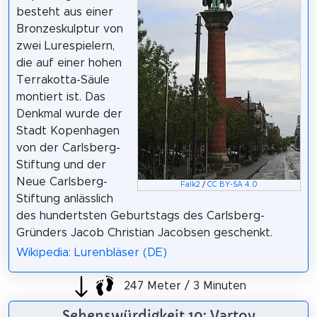
besteht aus einer
Bronzeskulptur von
zwei Lurespielern,
die auf einer hohen
Terrakotta-Säule
montiert ist. Das
Denkmal wurde der
Stadt Kopenhagen
von der Carlsberg-
Stiftung und der
Neue Carlsberg-
Falk2
/
CC BY-SA 4.0
Stiftung anlässlich
des hundertsten Geburtstags des Carlsberg-
Gründers Jacob Christian Jacobsen geschenkt.
Wikipedia: Lurenbläser (DE)
247 Meter / 3 Minuten
Sehenswürdigkeit 10: Vartov