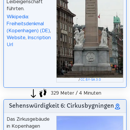
Leibeigenschaft
führten.
Wikipedia:
Freiheitsdenkmal
(Kopenhagen) (DE)
,
Website
,
Inscription
Url
/
CC BY-SA 3.0
329 Meter / 4 Minuten
Sehenswürdigkeit 6: Cirkusbygningen
Das Zirkusgebäude
in Kopenhagen