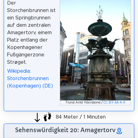
Der
Storchenbrunnen ist
ein Springbrunnen
auf dem zentralen
Amagertorv, einem
Platz entlang der
Kopenhagener
Fußgängerzone
Strøget.
Wikipedia:
Storchenbrunnen
(Kopenhagen) (DE)
Trond Arild Ydersbond /
CC BY-SA 4.0
84 Meter / 1 Minuten
Sehenswürdigkeit 20: Amagertorv