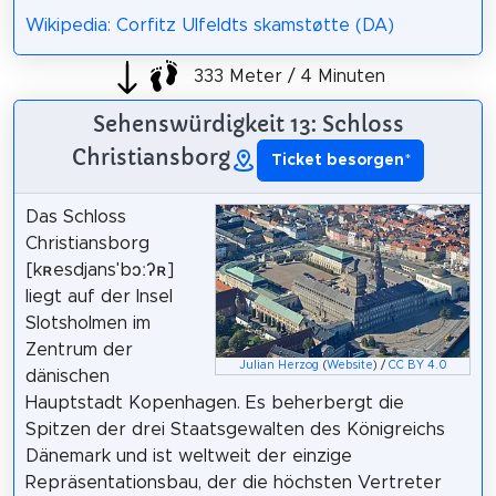
Wikipedia: Corfitz Ulfeldts skamstøtte (DA)
333 Meter / 4 Minuten
Sehenswürdigkeit 13: Schloss
Christiansborg
Ticket besorgen
*
Das Schloss
Christiansborg
[kʀesdjansˈbɔːʔʀ]
liegt auf der Insel
Slotsholmen im
Zentrum der
Julian Herzog
(
Website
) /
CC BY 4.0
dänischen
Hauptstadt Kopenhagen. Es beherbergt die
Spitzen der drei Staatsgewalten des Königreichs
Dänemark und ist weltweit der einzige
Repräsentationsbau, der die höchsten Vertreter