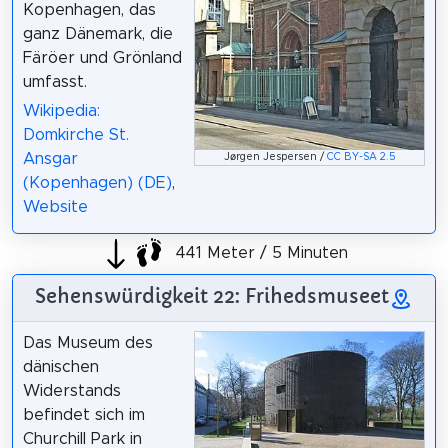
Kopenhagen, das
ganz Dänemark, die
Färöer und Grönland
umfasst.
Wikipedia:
Domkirche St.
Ansgar
Jørgen Jespersen /
CC BY-SA 2.5
(Kopenhagen) (DE)
,
Website
441 Meter / 5 Minuten
Sehenswürdigkeit 22: Frihedsmuseet
Das Museum des
dänischen
Widerstands
befindet sich im
Churchill Park in