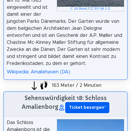
am 10. Mai 1983
eingeweiht und ist
C Jill Reed
/
CC BY-SA 2.0
damit einer der
jüngsten Parks Dänemarks. Der Garten wurde von
dem belgischen Architekten Jean Delogne
entworfen und ist ein Geschenk der A.P. Møller und
Chastine Mc-Kinney Møller Stiftung für allgemeine
Zwecke an die Dänen. Der Garten ist sehr modern
und stringent und bildet damit einen Kontrast zu
Frederiksstaden, zu dem er gehört.
Wikipedia: Amaliehaven (DA)
163 Meter / 2 Minuten
Sehenswürdigkeit 18: Schloss
Amalienborg
Ticket besorgen
*
Das Schloss
Amalienborg ist die