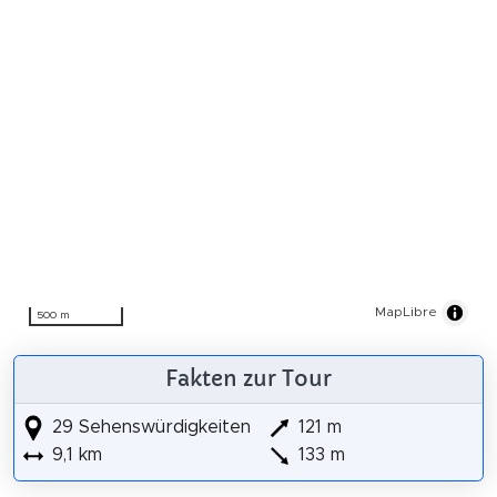
MapLibre
500 m
Fakten zur Tour
29 Sehenswürdigkeiten
121 m
9,1 km
133 m