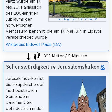
Platz wurde am 17.
Mai 2014 anlässlich
des 200-jährigen
Jubiläums der
Leif Jørgensen
/
CC BY-SA 3.0
norwegischen
Verfassung benannt, die am 17. Mai 1814 in Eidsvoll
verabschiedet wurde.
Wikipedia: Eidsvoll Plads (DA)
393 Meter / 5 Minuten
Sehenswürdigkeit 14: Jerusalemskirken
Jerusalemskirken ist
die Hauptkirche der
methodistischen
Gemeinde in
Dänemark. Sie
befindet sich in der