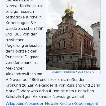
Die Alexander-
Newski-Kirche ist die
einzige russisch-
orthodoxe Kirche in
Kopenhagen. Sie
wurde zwischen 1881
und 1883 von der
russischen
Regierung anlässlich
der Hochzeit der
Prinzessin Dagmar
von Dänemark mit
Alexander
Андрей Романенко
/
CC BY-SA 3.0
Alexandrowitsch am
9. November 1866 und ihrer anschließenden
Krönung zu Zar Alexander III. von Russland und Zarin
Maria Fjodorowna erbaut und ist dem russischen
Schutzheiligen Alexander Newski gewidmet.
Wikipedia: Alexander-Newski-Kirche (Kopenhagen)