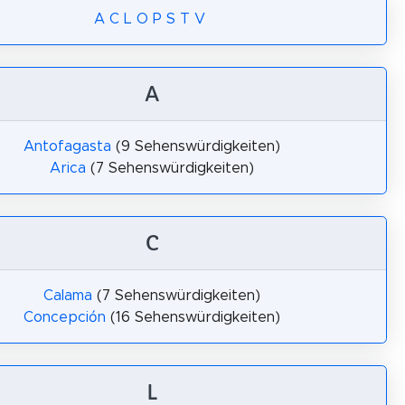
A
C
L
O
P
S
T
V
A
Antofagasta
(9 Sehenswürdigkeiten)
Arica
(7 Sehenswürdigkeiten)
C
Calama
(7 Sehenswürdigkeiten)
Concepción
(16 Sehenswürdigkeiten)
L