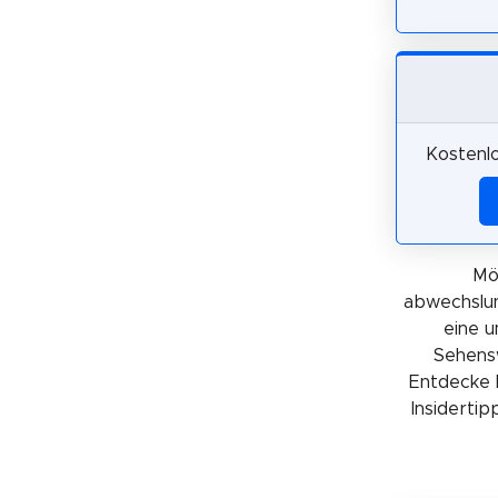
Kostenl
Mö
abwechslun
eine 
Sehensw
Entdecke 
Insidertip