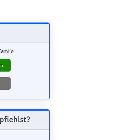
amilie.
en
pfiehlst?