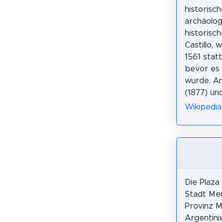
historisc
archäolog
historisc
Castillo,
1561 stat
bevor es
wurde. An
(1877) un
Wikipedia
Die Plaza
Stadt Me
Provinz 
Argentini