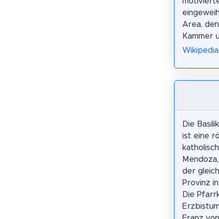
motiviert
eingewei
Area, den
Kammer un
Wikipedia:
Die Basili
ist eine r
katholisch
Mendoza,
der gleic
Provinz in
Die Pfarr
Erzbistu
Franz von