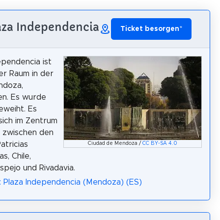
laza Independencia
Ticket besorgen
*
ependencia ist
er Raum in der
ndoza,
en. Es wurde
eweiht. Es
sich im Zentrum
t zwischen den
atricias
Ciudad de Mendoza /
CC BY-SA 4.0
s, Chile,
spejo und Rivadavia.
: Plaza Independencia (Mendoza) (ES)