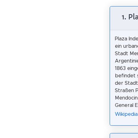
1. P
Plaza Ind
ein urban
Stadt Me
Argentini
1863 eing
befindet 
der Stad
Straßen P
Mendocina
General E
Wikipedia