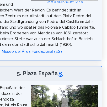
Leandro Kibisz
/
CC BY-SA 4.0
hem und
ischem Wert der Region. Es befindet sich im
hen Zentrum der Altstadt, auf dem Platz Pedro del
 wo die Stadtgründung von Pedro del Castillo im Jahr
tfand und wo später das koloniale Cabildo fungierte,
 beim Erdbeben von Mendoza von 1861 zerstört
 dieser Stelle war auch der Schlachthof in Betrieb
d dann der städtische Jahrmarkt (1930).
: Museo del Área Fundacional (ES)
5. Plaza España
 España in der
ndoza in der
Mendoza,
en, ist ein Raum