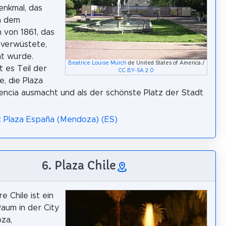
enkmal, das
h dem
von 1861, das
 verwüstete,
t wurde.
Beatrice Louise Murch
de United States of America /
t es Teil der
CC BY-SA 2.0
e, die Plaza
ncia ausmacht und als der schönste Platz der Stadt
: Plaza España (Mendoza) (ES)
6. Plaza Chile
e Chile ist ein
aum in der City
za,