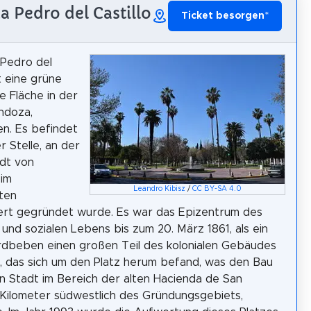
za Pedro del Castillo
Ticket besorgen
*
 Pedro del
st eine grüne
e Fläche in der
ndoza,
en. Es befindet
r Stelle, an der
adt von
im
Leandro Kibisz
/
CC BY-SA 4.0
ten
ert gegründet wurde. Es war das Epizentrum des
n und sozialen Lebens bis zum 20. März 1861, als ein
dbeben einen großen Teil des kolonialen Gebäudes
, das sich um den Platz herum befand, was den Bau
 Stadt im Bereich der alten Hacienda de San
1 Kilometer südwestlich des Gründungsgebiets,