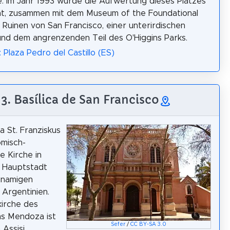
e. Im Jahr 1993 wurde die Aufwertung dieses Platzes
ht, zusammen mit dem Museum of the Foundational
 Ruinen von San Francisco, einer unterirdischen
d dem angrenzenden Teil des O'Higgins Parks.
 Plaza Pedro del Castillo (ES)
3. Basílica de San Francisco
ka St. Franziskus
ömisch-
e Kirche in
 Hauptstadt
hnamigen
 Argentinien.
kirche des
ms Mendoza ist
Sefer
/
CC BY-SA 3.0
 Assisi