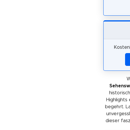
Kosten
W
Sehensw
historis
Highlights
begehrt. La
unvergessl
dieser fas