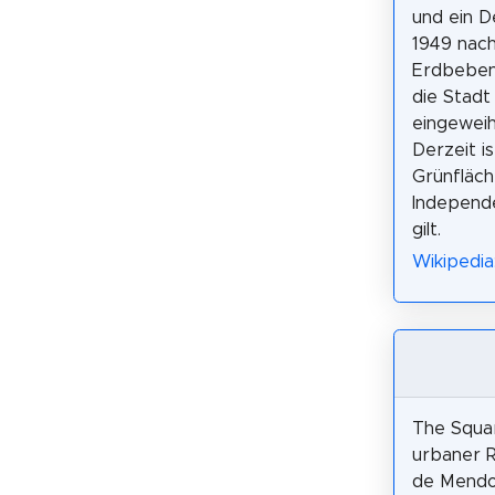
und ein D
1949 nac
Erdbeben 
die Stadt
eingeweih
Derzeit is
Grünfläch
Independe
gilt.
Wikipedia
The Squar
urbaner R
de Mendo