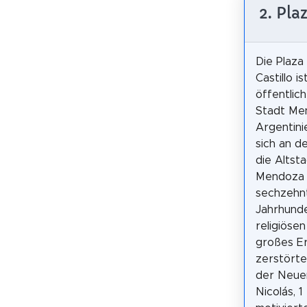
2. Pla
Die Plaza
Castillo i
öffentlich
Stadt Me
Argentini
sich an de
die Altst
Mendoza 
sechzehn
Jahrhund
religiöse
großes Er
zerstörte
der Neuen
Nicolás, 