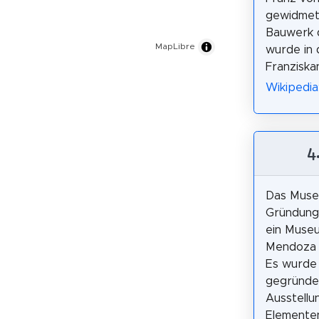
gewidmet 
Bauwerk d
MapLibre
wurde in 
Franziska
Wikipedia
4
Das Muse
Gründungs
ein Museu
Mendoza i
Es wurde
gegründet
Ausstellu
Elemente