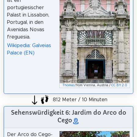
ist ein
portugiesischer
Palast in Lissabon,
Portugal, in den
Avenidas Novas
freguesia.
Wikipedia: Galveias
Palace (EN)
Thomas
from Vienna, Austria /
CC BY 2.0
812 Meter / 10 Minuten
Sehenswürdigkeit 6: Jardim do Arco do
Cego
Der Arco do Cego-