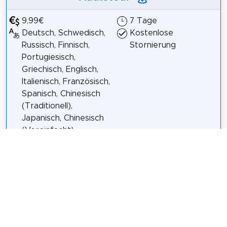
9,99€
7 Tage
Deutsch, Schwedisch,
Kostenlose
Russisch, Finnisch,
Stornierung
Portugiesisch,
Griechisch, Englisch,
Italienisch, Französisch,
Spanisch, Chinesisch
(Traditionell),
Japanisch, Chinesisch
(Vereinfacht),
Polnisch, Türkisch,
Niederländisch
Mit Ihrem
persönlichen KI
Fortgeschrittener
beschränken Sie sich nicht mehr auf wichtige
Sehenswürdigkeiten und limitierte Geschichten!