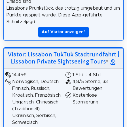
Chiado sind
Lissabons Prunkstück, das trotzig umgebaut und um
Punkte gespielt wurde. Diese App-geführte
Schnitzeljagd...
Auf Viator anzeigen
*
Viator: Lissabon TukTuk Stadtrundfahrt |
Lissabon Private Sightseeing Tours
*
14,45€
1 Std. - 4 Std.
Norwegisch, Deutsch,
4,8/5 Sterne, 33
Finnisch, Russisch,
Bewertungen
Kroatisch, Französisch,
Kostenlose
Ungarisch, Chinesisch
Stornierung
(Traditionell),
Ukrainisch, Serbisch,
Schwedisch,