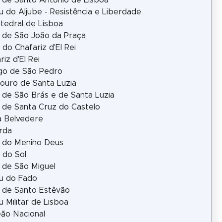
a de Santo António de Lisboa
 do Aljube - Resistência e Liberdade
tedral de Lisboa
a de São João da Praça
 do Chafariz d'El Rei
riz d'El Rei
go de São Pedro
ouro de Santa Luzia
a de São Brás e de Santa Luzia
a de Santa Cruz do Castelo
a Belvedere
rda
a do Menino Deus
 do Sol
a de São Miguel
u do Fado
a de Santo Estêvão
 Militar de Lisboa
ão Nacional