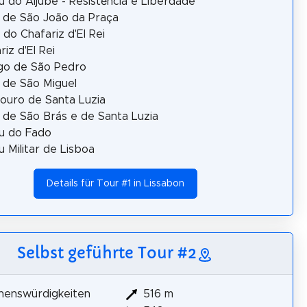
 do Aljube - Resistência e Liberdade
a de São João da Praça
 do Chafariz d'El Rei
riz d'El Rei
go de São Pedro
a de São Miguel
ouro de Santa Luzia
a de São Brás e de Santa Luzia
u do Fado
 Militar de Lisboa
Details für Tour #1 in Lissabon
Selbst geführte Tour #2
henswürdigkeiten
516 m