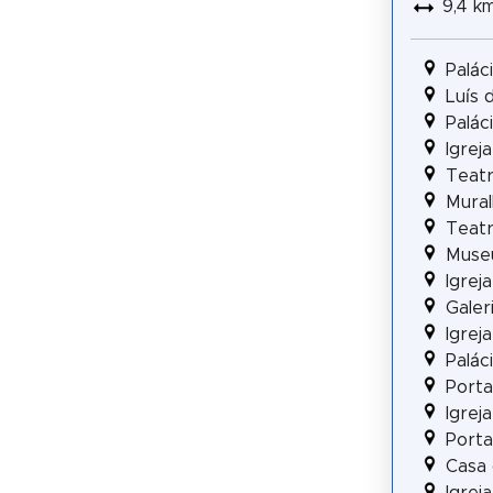
9,4 k
Palác
Luís
Palác
Igrej
Teatr
Mural
Teatr
Muse
Igrej
Galer
Igrej
Paláci
Porta
Igrej
Porta
Casa 