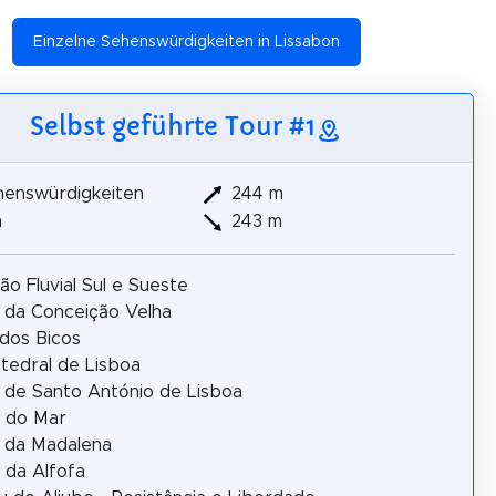
Einzelne Sehenswürdigkeiten in Lissabon
Selbst geführte Tour #1
henswürdigkeiten
244 m
m
243 m
ão Fluvial Sul e Sueste
a da Conceição Velha
dos Bicos
tedral de Lisboa
a de Santo António de Lisboa
 do Mar
a da Madalena
 da Alfofa