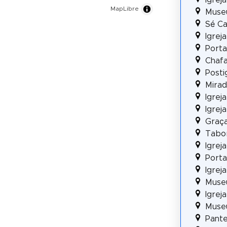
Igrej
MapLibre
Museu
Sé Ca
Igrej
Porta
Chafa
Posti
Mirad
Igrej
Igrej
Graç
Tabo
Igrej
Porta
Igrej
Muse
Igrej
Museu
Pante