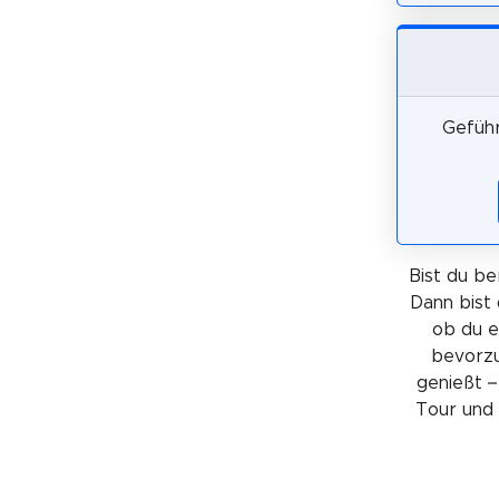
Geführ
Bist du be
Dann bist 
ob du 
bevorzu
genießt –
Tour und 