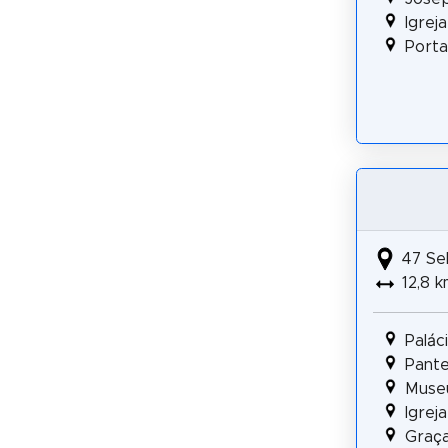
Igrej
Porta
47 Se
12,8 k
Palác
Pante
Museu
Igrej
Graç