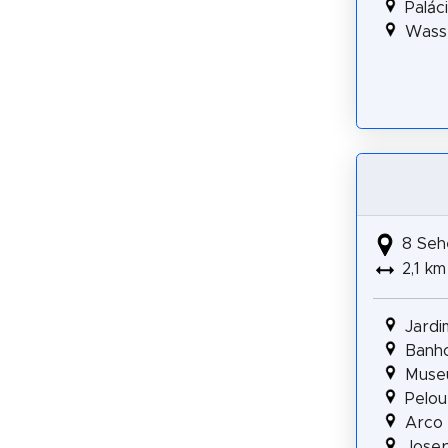
Palác
Wass
8 Seh
2,1 km
Jardi
Banho
Muse
Pelou
Arco 
Josep