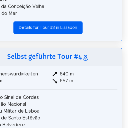
a da Conceição Velha
 do Mar
Details für Tour #3 in Lissabon
Selbst geführte Tour #4
henswürdigkeiten
640 m
m
657 m
io Sinel de Cordes
ão Nacional
 Militar de Lisboa
a de Santo Estêvão
a Belvedere