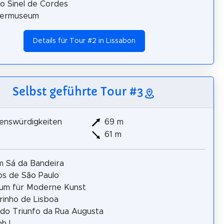
io Sinel de Cordes
ermuseum
Details für Tour #2 in Lissabon
Selbst geführte Tour #3
enswürdigkeiten
69 m
61 m
m Sá da Bandeira
s de São Paulo
um für Moderne Kunst
rinho de Lisboa
do Triunfo da Rua Augusta
h I.