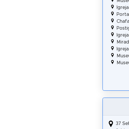
Museu
Igrej
Porta
Chafa
Posti
Igrej
Mirad
Igrej
Muse
Museu
37 Se