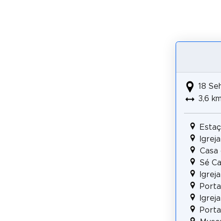
18 Se
3,6 k
Estaç
Igrej
Casa 
Sé Ca
Igrej
Porta
Igrej
Porta