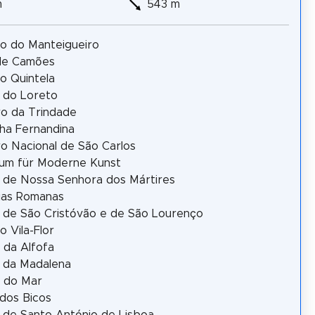
m
543 m
io do Manteigueiro
 de Camões
io Quintela
a do Loreto
o da Trindade
ha Fernandina
o Nacional de São Carlos
um für Moderne Kunst
a de Nossa Senhora dos Mártires
ias Romanas
a de São Cristóvão e de São Lourenço
o Vila-Flor
 da Alfofa
a da Madalena
 do Mar
dos Bicos